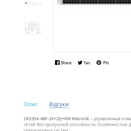
Share
Твіт
Pin
Опис
Відгуки
CRS354-48P-2S+2Q+RM
Mikrotik
– управляемый комм
сетей 40G пропускной способности. Особенностью д
операционных систем.