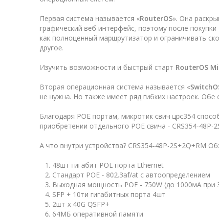
Первая система называется «
RouterOS
». Она раскр
графический веб интерфейс, поэтому после покупки
как полноценный маршрутизатор и ограничивать ск
другое.
Изучить возможности и быстрый старт
RouterOS
Mi
Вторая операционная система называется «
SwitchO
не нужна. Но также имеет ряд гибких настроек. Об
Благодаря РОЕ портам, микротик свич црс354 способ
приобретении отдельного РОЕ свича - CRS354-48P-
А что внутри устройства? CRS354-48P-2S+2Q+RM Об
48шт гигабит POE порта Ethernet
Стандарт РОЕ - 802.3af/at с автоопределением
Выходная мощность РОЕ - 750W (до 1000мА при 
SFP + 10ти гигабитных порта 4шт
2шт x 40G QSFP+
64МБ оперативной памяти