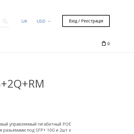
Вхід / Реєстрація
UK
USD
0
4S+2Q+RM
овый управляемый гигабитный POE
я разьемами под SFP+ 10G и 2шт x