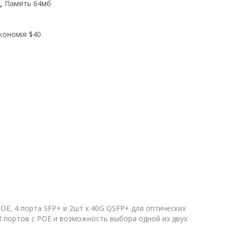
ц, Память 64мб
економія
$40
ОЕ, 4 порта SFP+ и 2шт x 40G QSFP+ для оптических
 портов с РОЕ и возможность выбора одной из двух