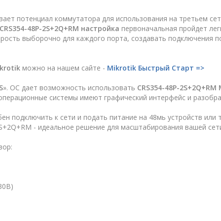
ывает потенциал коммутатора для использования на третьем се
CRS354-48P-2S+2Q+RM настройка
первоначальная пройдет лег
орость выборочно для каждого порта, создавать подключения п
krotik
можно на нашем сайте -
Mikrotik Быстрый Старт =>
S
». ОC дает возможность использовать
CRS354-48P-2S+2Q+RM M
е операционные системы имеют графический интерфейс и разобра
ен подключить к сети и подать питание на 48мь устройств или т
2S+2Q+RM - идеальное решение для масштабирования вашей сет
зор:
30В)