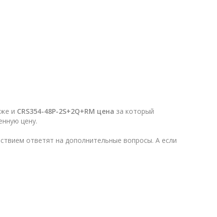
 же и
CRS354-48P-2S+2Q+RM
цена
за который
енную цену.
ствием ответят на дополнительные вопросы. А если