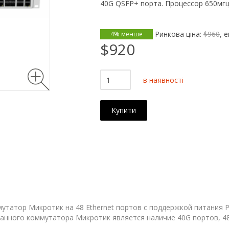
40G QSFP+ порта. Процессор 650мг
Ринкова ціна:
$960
, 
4% менше
$920
в наявності
Купити
утатор Микротик на 48 Ethernet портов с поддержкой питания Р
анного коммутатора Микротик является наличие 40G портов, 48