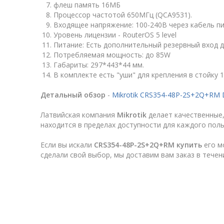
флеш память 16МБ
Процессор частотой 650МГц (QCA9531).
Входящее напряжение: 100-240В через кабель п
Уровень лицензии - RouterOS 5 level
Питание: Есть дополнительный резервный вход 
Потребляемая мощность: до 85W
Габариты: 297*443*44 мм.
В комплекте есть "уши" для крепления в стойку 1
Детальный обзор
-
Mikrotik CRS354-48P-2S+2Q+RM 
Латвийская компания
Mikrotik
делает качественные,
находится в пределах доступности для каждого пол
Если вы искали
CRS354-48P-2S+2Q+RM купить
его м
сделали свой выбор, мы доставим вам заказ в течен