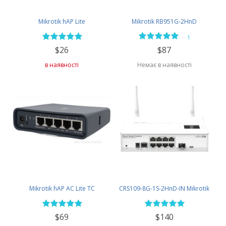
Mikrotik hAP Lite
Mikrotik RB951G-2HnD
—
1
$26
$87
в наявності
Немає в наявності
Mikrotik hAP AC Lite TC
CRS109-8G-1S-2HnD-IN Mikrotik
$69
$140