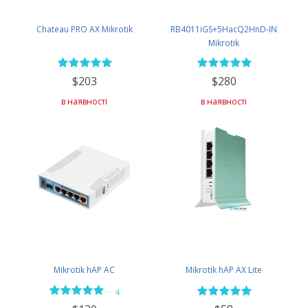
Chateau PRO AX Mikrotik
RB4011iGS+5HacQ2HnD-IN
Mikrotik
$203
$280
в наявності
в наявності
Mikrotik hAP AC
Mikrotik hAP AX Lite
—
4