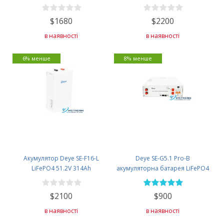
$1680
$2200
в наявності
в наявності
6% менше
8% менше
Акумулятор Deye SE-F16-L
Deye SE-G5.1 Pro-B
LiFePO4 51.2V 314Ah
акумуляторна батарея LiFePO4
51,2V 100AH
$2100
$900
в наявності
в наявності