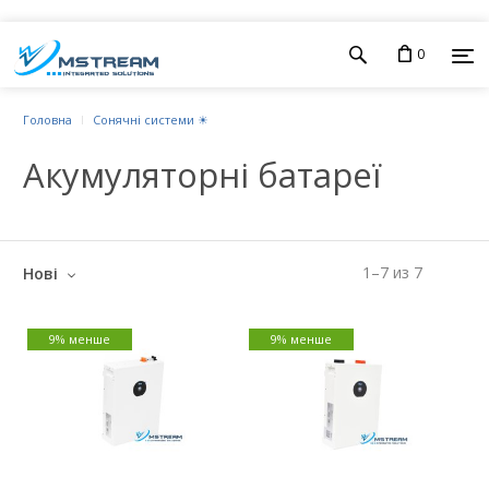
0
Головна
Сонячні системи ☀
Акумуляторні батареї
1
–
7
из
7
Нові
9% менше
9% менше