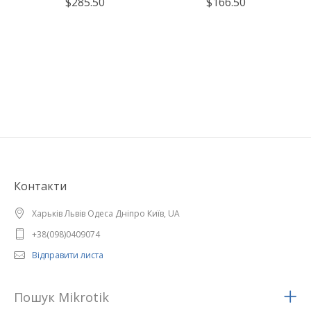
$285.50
$166.50
Контакти
Харьків Львів Одеса Дніпро Київ, UA
+38(098)0409074
Відправити листа
Пошук Mikrotik