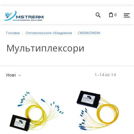
0
Головна
Оптоволоконне обладнання
CWDM/DWDM
Мультиплексори
1
–
14
из
14
Нові