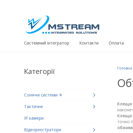
Системний iнтегратор
Контакти
Оплата
Головна
Категорії
Об
Сонячні системи ☀
Клещи
Тактичне
наконеч
Клещи
IP камери
точно 
обжим
Відеореєстратори