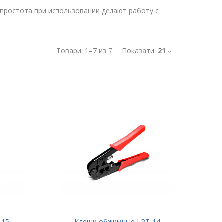
 простота при использовании делают работу с
Товари:
1
–
7
из
7
Показати:
21
-15
Клещи обжимные LPT-14