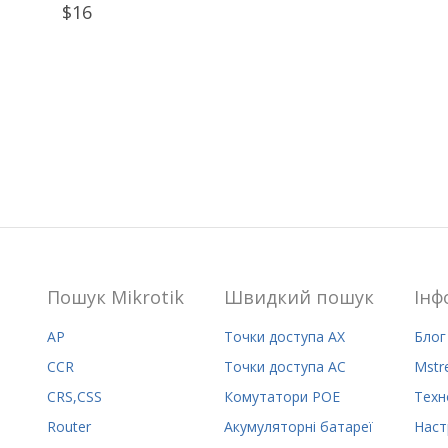
$16
Пошук Mikrotik
Швидкий пошук
Iнф
AP
Точки доступа AX
Блог
CCR
Точки доступа AC
Mstr
CRS,CSS
Комутатори POE
Техн
Router
Акумуляторні батареї
Наст