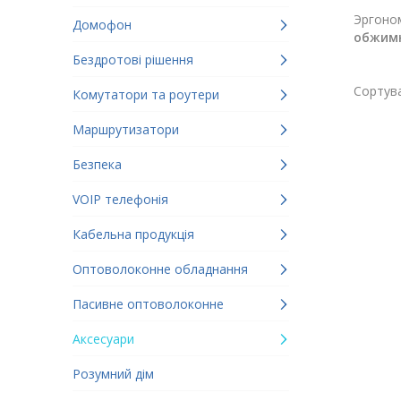
Эргоном
Домофон
обжим
Бездротові рішення
Сортува
Комутатори та роутери
Маршрутизатори
Безпека
VOIP телефонія
Кабельна продукція
Оптоволоконне обладнання
Пасивне оптоволоконне
Аксесуари
Розумний дім