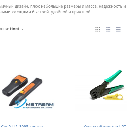
ичный дизайн, плюс небольшие размеры и масса, надёжность и
ными клещами
быстрой, удобной и приятной.
ння:
Нові
Cor-X UA-3095 тестер
Клещи обжимные LPT