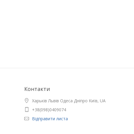
Контакти
Харьків Львів Одеса Дніпро Київ, UA
+38(098)0409074
Відправити листа