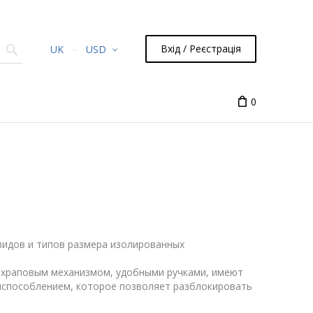
Вхід / Реєстрація
UK
USD
0
видов и типов размера изолированных
т храповым механизмом, удобными ручками, имеют
испособлением, которое позволяет разблокировать