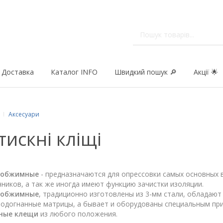
Доставка
Каталог INFO
Швидкий пошук 🔎
Акції 🌟
Аксесуари
тискні кліщі
 обжимные
- предназначаются для опрессовки самых основных 
ников, а так же иногда имеют функцию зачистки изоляции.
 обжимные
, традиционно изготовлены из 3-мм стали, обладаю
подогнанные матрицы, а бывает и оборудованы специальным пр
ные клещи
из любого положения.