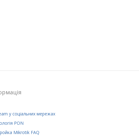
ормацiя
eam у соціальних мережах
ологія PON
ройка Mikrotik FAQ