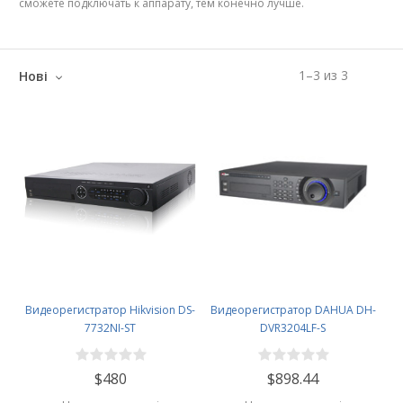
сможете подключать к аппарату, тем конечно лучше.
1
–
3
из
3
Нові
Видеорегистратор Hikvision DS-
Видеорегистратор DAHUA DH-
7732NI-ST
DVR3204LF-S
$480
$898.44