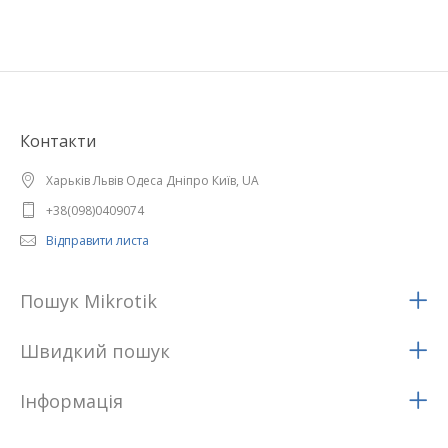
Контакти
Харьків Львів Одеса Дніпро Київ, UA
+38(098)0409074
Відправити листа
Пошук Mikrotik
Швидкий пошук
Iнформацiя