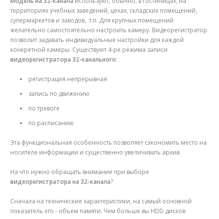
Модель на 32-канала
используют, обычно, в гостиницах, на
территориях учебных заведений, цехах, складских помещений,
супермаркетов и заводов, т.п. Для крупных помещений
желательно самостоятельно настроить камеру. Видеорегистратор
позволит задавать индивидуальные настройки для каждой
конкретной камеры. Существуют 4-ре режима записи
видеорегистратора 32-канального
:
регистрация непрерывная
запись по движению
по тревоге
по расписанию
Эта функциональная особенность позволяет сэкономить место на
носителе информации и существенно увеличивать архив.
На что нужно обращать внимание при выборе
видеорегистратора на 32-канала
?
Сначала на технические характеристики, на самый основной
показатель это - объем памяти. Чем больше вы HDD дисков