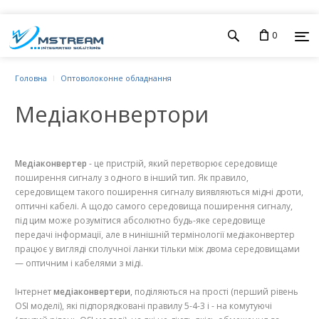
0
Головна
Оптоволоконне обладнання
Медiаконвертори
Медіаконвертер
- це пристрій, який перетворює середовище
поширення сигналу з одного в інший тип. Як правило,
середовищем такого поширення сигналу виявляються мідні дроти,
оптичні кабелі. А щодо самого середовища поширення сигналу,
під цим може розумітися абсолютно будь-яке середовище
передачі інформації, але в нинішній термінології медіаконвертер
працює у вигляді сполучної ланки тільки між двома середовищами
— оптичним і кабелями з міді.
Інтернет
медіаконвертери
, поділяються на прості (перший рівень
OSI моделі), які підпорядковані правилу 5-4-3 і - на комутуючі