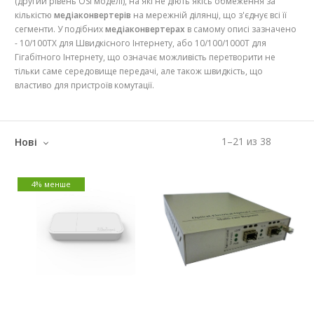
(другий рівень OSI моделі), на які не діють якісь обмеження за
кількістю
медіаконвертерів
на мережній ділянці, що з'єднує всі її
сегменти. У подібних
медіаконвертерах
в самому описі зазначено
- 10/100TX для Швидкісного Інтернету, або 10/100/1000T для
Гігабітного Інтернету, що означає можливість перетворити не
тільки саме середовище передачі, але також швидкість, що
властиво для пристроїв комутації.
1
–
21
из
38
Нові
4% менше