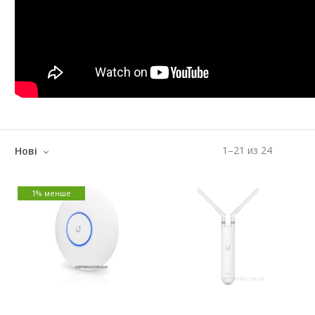
1
–
21
из
24
Нові
1% менше