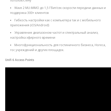
потолок/стену
Wave 2 MU-MIMO до 1,5 Гбит/сек скорости передачи данных и
поддержка 300+ клиентов
Гибкость настройки как с компьютера так и с мобильного
приложения (iOS/Android)
Управление диапазоном частот и спектральный анализ,
настройка эфирного времени
Многофункциональность для гостиничного бизнеса, Horeca,
гос учреждений и других площадок.
Unifi 6 Access Points