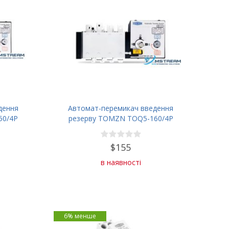
дення
Автомат-перемикач введення
50/4P
резерву TOMZN TOQ5-160/4P
160А
$155
в наявності
6% менше