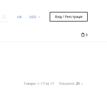
Вхід / Реєстрація
UK
USD
0
Товари:
1
–
17
из
17
Показати:
21