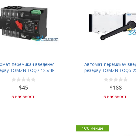
омат-перемикач введення
Автомат-перемикач вве
ерву TOMZN TOQ7-125/4P
резерву TOMZN TOQ5-2
125А 400В
250А
$45
$188
в наявності
в наявності
10% менше