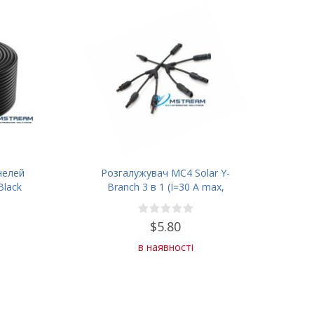
нелей
Розгалужувач MC4 Solar Y-
Black
Branch 3 в 1 (I=30 A max,
U=1000V max)
$5.80
в наявності