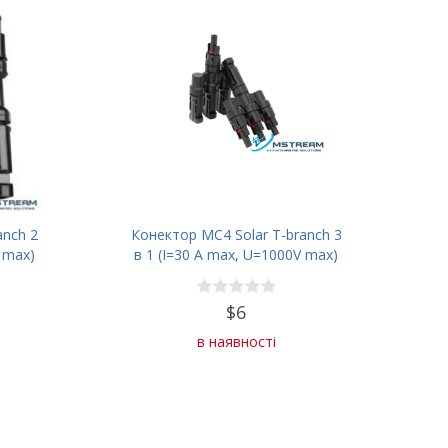
anch 2
Конектор MC4 Solar T-branch 3
 max)
в 1 (I=30 A max, U=1000V max)
$6
в наявності