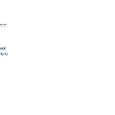
ний
зерву