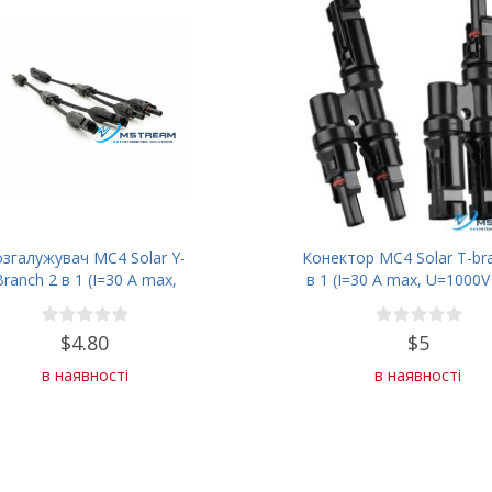
згалужувач MC4 Solar Y-
Конектор MC4 Solar T-br
Branch 2 в 1 (I=30 A max,
в 1 (I=30 A max, U=1000V
U=1000V max)
$4.80
$5
в наявності
в наявності