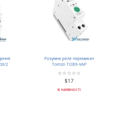
дення
Розумне реле перемикач
00/2
Tomzn TOB9-VAP
$17
в наявності