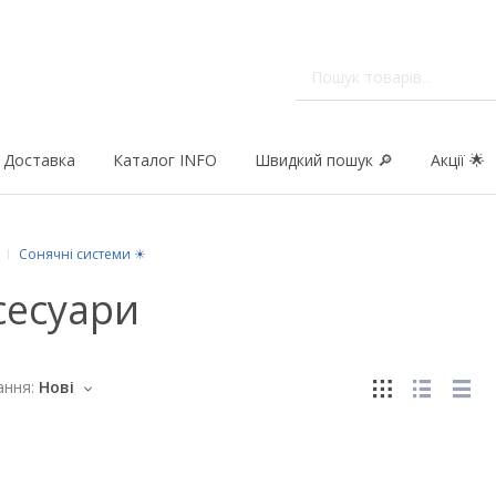
Доставка
Каталог INFO
Швидкий пошук 🔎
Акції 🌟
Сонячні системи ☀
сесуари
ння:
Нові