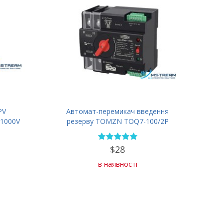
PV
Автомат-перемикач введення
=1000V
резерву TOMZN TOQ7-100/2P
100А 230В
$28
в наявності