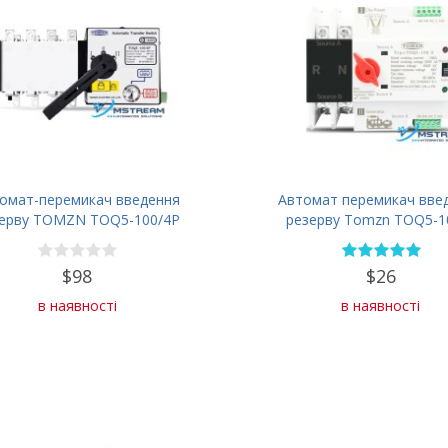
омат-перемикач введення
Автомат перемикач вве
ерву TOMZN TOQ5-100/4P
резерву Tomzn TOQ5-1
100А 2п
$98
$26
в наявності
в наявності