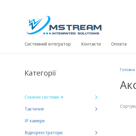
Системний iнтегратор
Контакти
Оплата
Головна
Категорії
Ак
Сонячні системи ☀
Сортува
Тактичне
IP камери
Відеореєстратори