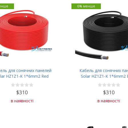
енше
6% менше
ель для сонячних панелей
Кабель для сонячних па
lar HZ1Z1-K 1*6mm2 Red
Solar HZ1Z1-K 1*6mm2 
(200м)
(200м)
$310
$310
в наявності
в наявності