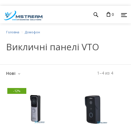
0
Головна
Домофон
Викличні панелі VTO
1
–
4
из
4
Нові
-12%