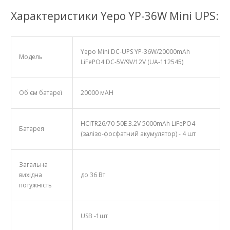
Характеристики Yepo YP-36W Mini UPS:
Yepo Mini DC-UPS YP-36W/20000mAh
Модель
LiFePO4 DC-5V/9V/12V (UA-112545)
Об'єм батареї
20000 мАН
HCITR26/70-50E 3.2V 5000mAh LiFePO4
Батарея
(залізо-фосфатний акумулятор) - 4 шт
Загальна
вихідна
до 36 Вт
потужність
USB -1шт