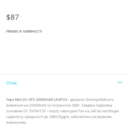
$87
Немає в наявності
Опис
Yepo Mini DC-UPS 20000mAh LiFePO4
- джерело безперебійного
живлення на 20000mAh та потужністю 36Вт. Завдяки підтримці
основних DC-5V/9V/12V і порту з виходом Poe на 24V всі необхідні
гаджети (у сумарності до 36Вт) будуть забезпечені резервним
живленням.