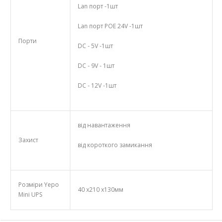
Lan порт -1шт
Lan порт POE 24V -1шт
Порти
DC - 5V -1шт
DC - 9V - 1шт
DC - 12V -1шт
від навантаження
Захист
від короткого замикання
Розміри Yepo
40 х210 х130мм
Mini UPS