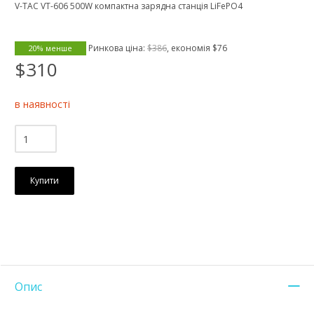
V-TAC VT-606 500W компактна зарядна станція LiFePO4
Ринкова ціна:
$386
, економія
$76
20% менше
$310
в наявності
Купити
Опис