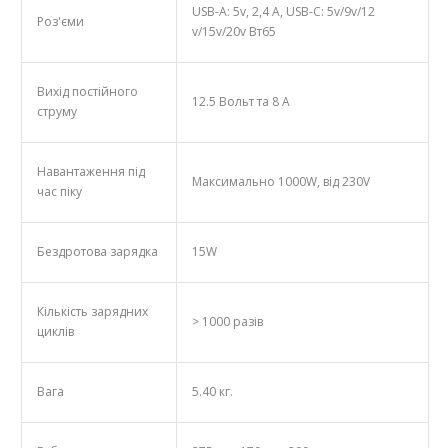
USB-А: 5v, 2,4 А, USB-C: 5v/9v/12
Роз'єми
v/15v/20v Вт65
Вихід постійного
12.5 Вольт та 8 А
струму
Навантаження під
Максимально 1000W, від 230V
час піку
Бездротова зарядка
15W
Кількість зарядних
> 1000 разів
циклів
Вага
5.40 кг.