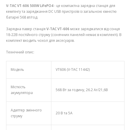
V-TAC VT-606 500W LiFePO4
- це компактна зарядна станція для
кемпінгу та заряджання DC USB пристроїв із загальною ємністю
батареї 568 вт/год.
Зарядна павер станція
V-TAC VT-606
може заряджатися від сонця
18-22В постійного струму (сонячних панелей немає в комплекті). В
комплект входить чохол для аксесуарів.
Технічний опис:
Модель
VT606 (V-TAC 11442)
Місткість
568 Вт за годину, 26.2 Аг/21,6В
акумулятора
Адаптер змінного
20 В та 5А
струму