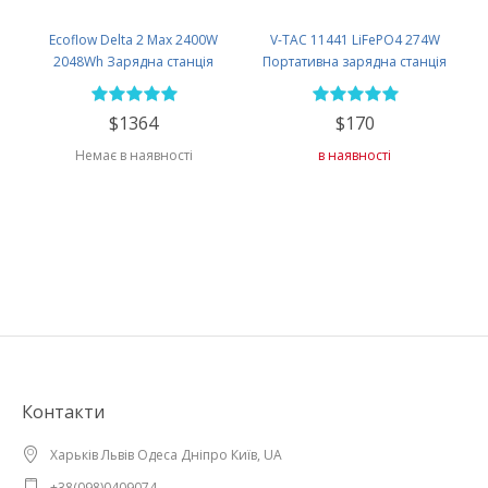
Ecoflow Delta 2 Max 2400W
V-TAC 11441 LiFePO4 274W
2048Wh Зарядна станція
Портативна зарядна станція
$1364
$170
Немає в наявності
в наявності
Контакти
Харьків Львів Одеса Дніпро Київ, UA
+38(098)0409074