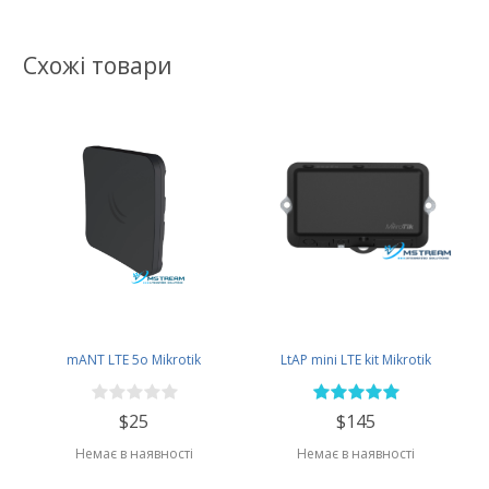
Схожі товари
mANT LTE 5o Mikrotik
LtAP mini LTE kit Mikrotik
$25
$145
Немає в наявності
Немає в наявності