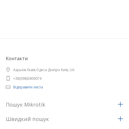
Контакти
Харьків Львів Одеса Дніпро Київ, UA
+38(098)0409074
Відправити листа
Пошук Mikrotik
Швидкий пошук