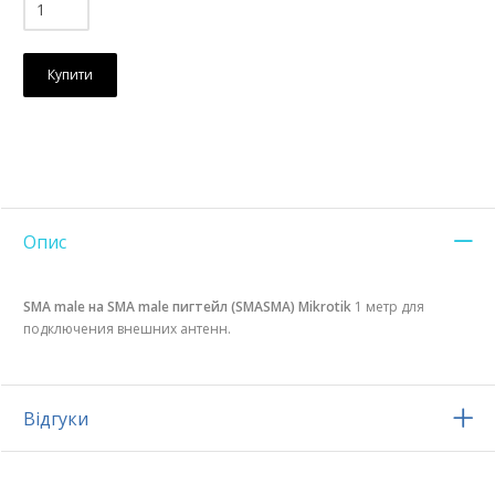
Купити
Опис
SMA male на SMA male пигтейл (SMASMA) Mikrotik
1 метр для
подключения внешних антенн.
Відгуки