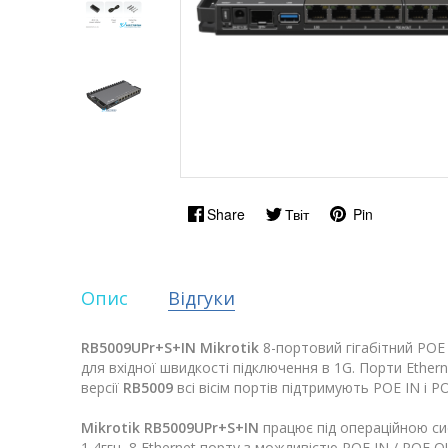
Share
Твіт
Pin
Опис
Відгуки
RB5009UPr+S+IN Mikrotik
8-портовий гігабітний РОЕ
для вхідної швидкості підключення в 1G. Порти Ether
версії
RB5009
всі вісім портів підтримують POE IN 
Mikrotik RB5009UPr+S+IN
працює під операційною с
1,4ггц, 8 Ethernet порту з можливістю POE IN / POE OU