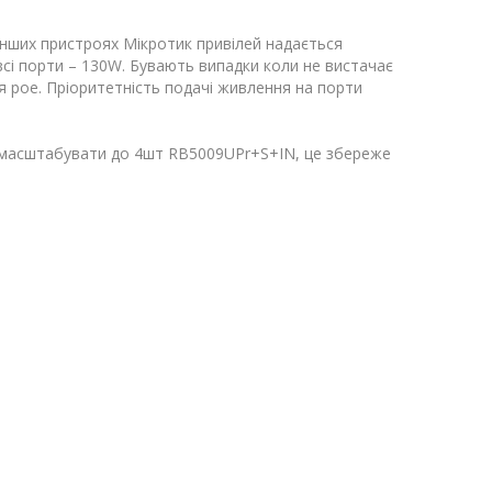
інших пристроях Мікротик привілей надається
сі порти – 130W. Бувають випадки коли не вистачає
 poe. Пріоритетність подачі живлення на порти
 масштабувати до 4шт RB5009UPr+S+IN, це збереже