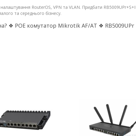
 налаштування RouterOS, VPN та VLAN. Придбати RB5009UPr+S+IN
малого та середнього бізнесу.
на? ❖ POE комутатор Mikrotik AF/AT ❖ RB5009UPr