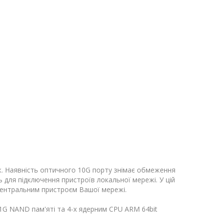
еж. Наявність оптичного 10G порту знімає обмеження
ь для підключення пристроїв локальної мережі. У цій
 центральним пристроєм Вашої мережі.
1G NAND пам'яті та 4-х ядерним CPU ARM 64bit