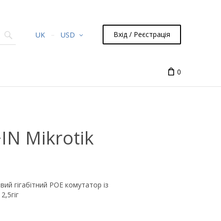
Вхід / Реєстрація
UK
USD
0
N Mikrotik
вий гігабітний POE комутатор із
2,5гіг