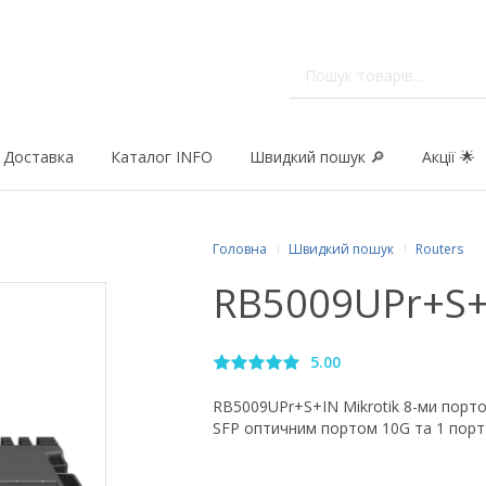
Доставка
Каталог INFO
Швидкий пошук 🔎
Акції 🌟
Головна
Швидкий пошук
Routers
RB5009UPr+S+I
5.00
RB5009UPr+S+IN Mikrotik 8-ми порто
SFP оптичним портом 10G та 1 порт 