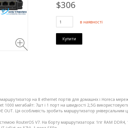
$306
в наявності
Купити
 маршрутизатор на 8 ethernet портів для домашніх і Horeca мер
net 1000 мегабайт: 7шт і 1 порт на швидкості 2,5G використовуют
і POE OUT. Ця особливість зробить маршрутизатор універсальним
истемою RouterOS V7. На борту маршрутизатора: 1гіг RAM DDR4, 
T (af/at до 57V), 1 порт SFP+.