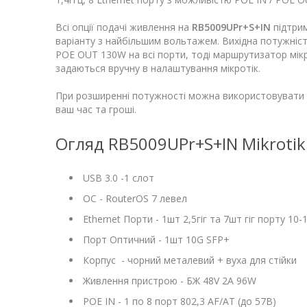
Всі опції подачі живлення на
RB5009UPr+S+IN
підтрим
варіанту з найбільшим вольтажем. Вихідна потужніст
POE OUT 130W на всі порти, тоді маршрутизатор мік
задаються вручну в налаштування мікротік.
При розширенні потужності можна використовувати 
ваш час та гроші.
Огляд RB5009UPr+S+IN Mikrotik
USB 3.0 -1 слот
ОС - RouterOS 7 левел
Ethernet Порти - 1шт 2,5гіг та 7шт гіг порту 10
Порт Оптичний - 1шт 10G SFP+
Корпус - чорний металевий + вуха для стійки
Живлення пристрою - БЖ 48V 2A 96W
POE IN - 1 по 8 порт 802,3 AF/AT (до 57В)