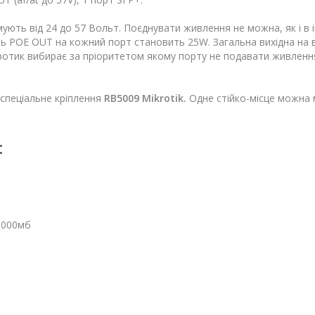
ують від 24 до 57 Вольт. Поєднувати живлення не можна, як і в 
ь POE OUT на кожний порт становить 25W. Загальна вихідна на в
ротик вибирає за пріоритетом якому порту не подавати живлення
спеціальне кріплення
RB5009 Mikrotik.
Одне стійко-місце можна
:
-1000мб