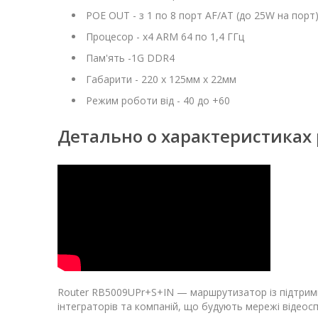
POE OUT - з 1 по 8 порт AF/AT (до 25W на порт
Процесор - х4 ARM 64 по 1,4 ГГц
Пам'ять -1G DDR4
Габарити - 220 х 125мм х 22мм
Режим роботи від - 40 до +60
Детально о характеристиках 
Router RB5009UPr+S+IN — маршрутизатор із підтримко
інтеграторів та компаній, що будують мережі відеос