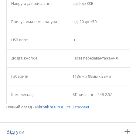
Напруга для живлення
від 6 до 30В
Припустима температура
від -20 до +50
USB порт
+
Додат. кнопки
Ресет перезавантаження
Габарити
113мм x 89мм x 28мм
Комплектація
БП живлення 24В 2.5А
Повний огляд
-
Mikrotik hEX POE Lite DataSheet
Відгуки