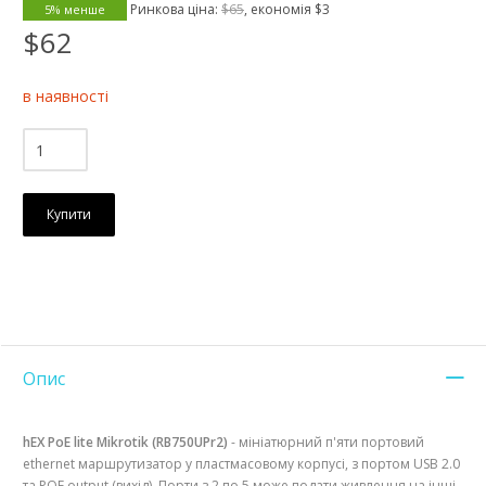
Ринкова ціна:
$65
, економія
$3
5% менше
$62
в наявності
Купити
Опис
hEX PoE lite Mikrotik (RB750UPr2)
- мініатюрний п'яти портовий
ethernet маршрутизатор у пластмасовому корпусі, з портом USB 2.0
та POE output (вихід). Порти з 2 по 5 може подати живлення на інші