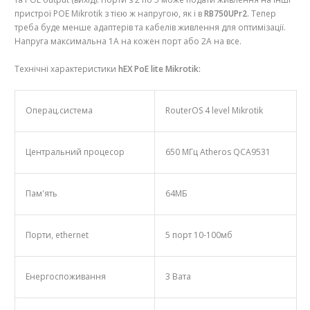
пристрої POE Mikrotik з тією ж напругою, як і в
RB750UPr2
. Тепер
треба буде менше адаптерів та кабелів живлення для оптимізації.
Напруга максимальна 1A на кожен порт або 2А на все.
Технічні характеристики
hEX PoE lite Mikrotik:
Операц.система
RouterOS 4 level Mikrotik
Центральний процесор
650 МГц Atheros QCA9531
Пам'ять
64МБ
Порти, ethernet
5 порт 10-100мб
Енергоспоживання
3 Вата