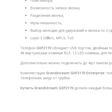
План набора,
Возможность записи звонкa,
Разделения звонка,
Мультиязычность,
Выбор мелодии для удержаний и звонка по от
Layer 3 DiffServ, MPLS, ToS
Телефон
GXP2170
обладает USB портом, двойным по
48 виртуальные клавиши BLF, 12 LED клавишь для пе
Дополнительно можно подключить до 4шт панели 
Комплектация
Grandstream GXP2170 Enterprise
: т
телефонная, шнур от трубки.
Купить Grandstream GXP2170
должен каждый боль