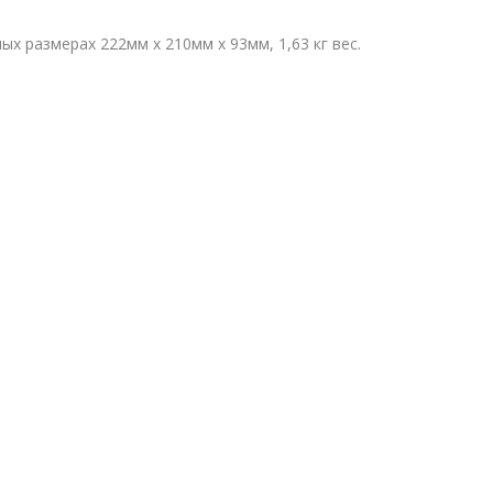
х размерах 222мм х 210мм х 93мм, 1,63 кг вес.