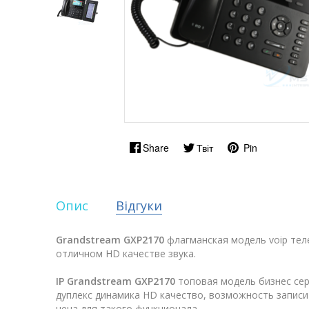
Share
Твіт
Pin
Опис
Відгуки
Grandstream GXP2170
флагманская модель voip тел
отличном HD качестве звука.
IP Grandstream GXP2170
топовая модель бизнес сер
дуплекс динамика HD качество, возможность записи
цена для такого функционала.