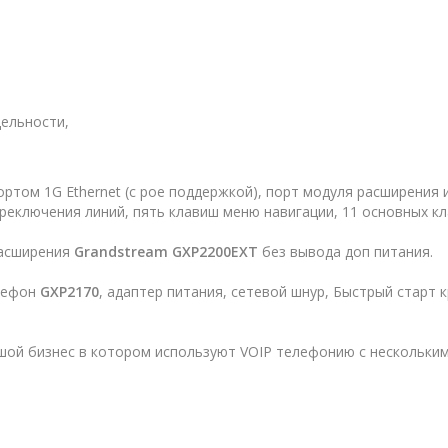
дельности,
ртом 1G Ethernet (c рое поддержкой), порт модуля расширения 
реключения линий, пять клавиш меню навигации, 11 основных к
расширения
Grandstream GXP2200EXT
без вывода доп питания.
елефон
GXP2170
, адаптер питания, сетевой шнур, Быстрый старт 
шой бизнес
в котором используют VOIP телефонию с нескольким