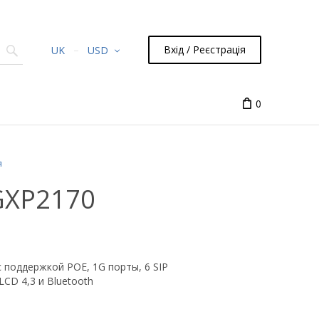
Вхід / Реєстрація
UK
USD
0
я
GXP2170
 поддержкой РОЕ, 1G порты, 6 SIP
LCD 4,3 и Bluetooth