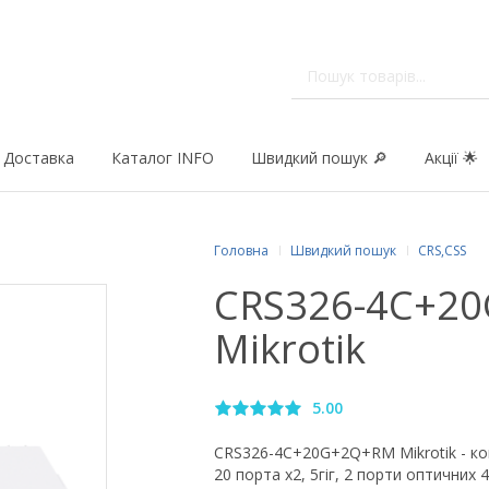
Доставка
Каталог INFO
Швидкий пошук 🔎
Акції 🌟
Головна
Швидкий пошук
CRS,CSS
CRS326-4C+2
Mikrotik
5.00
CRS326-4C+20G+2Q+RM Mikrotik - ко
20 порта х2, 5гіг, 2 порти оптичних 4