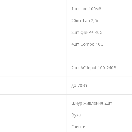
1шт Lan 100мб
20шт Lan 2,5гіг
2шт QSFP+ 40G
4шт Combo 10G
2шт АС Input 100-240В
до 70Вт
Шнур живлення 2шт
Вуха
Гвинти