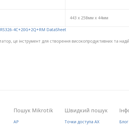
443 х 258мм х 44мм
RS326-4C+20G+2Q+RM DataSheet
атор, це інструмент для створення високопродуктивних та наді
Пошук Mikrotik
Швидкий пошук
Iнф
AP
Точки доступа AX
Блог