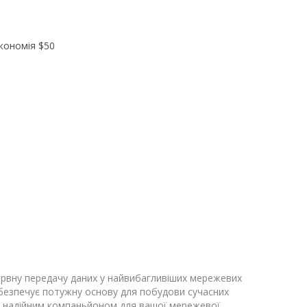
економія
$50
рервну передачу даних у найвибагливіших мережевих
забезпечує потужну основу для побудови сучасних
-
надійним компаньйоном для вашої мережевої