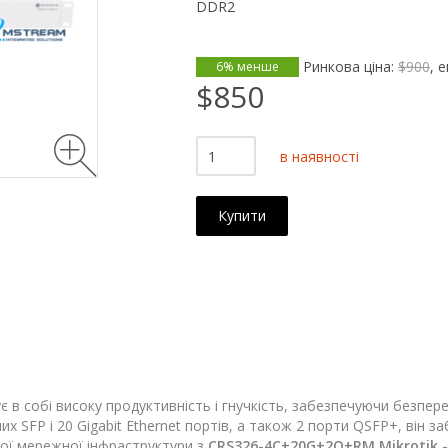
DDR2
Ринкова ціна:
$900
, 
6% менше
$850
в наявності
Купити
є в собі високу продуктивність і гнучкість, забезпечуючи безпе
 SFP і 20 Gigabit Ethernet портів, а також 2 порти QSFP+, він 
ої мережної інфраструктури з
CRS326-4C+20G+2Q+RM Mikrotik 