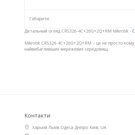
Габарити:
Детальный огляд CRS326-4C+20G+2Q+RM Mikrotik -
C
Mikrotik CRS326-4C+20G+2Q+RM – це не просто комут
найвибагливіших мережевих середовищ.
Контакти
Харьків Львів Одеса Дніпро Київ, UA