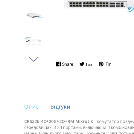
Share
Твіт
Pin
Опис
Відгуки
CRS326-4C+20G+2Q+RM Mikrotik
- комутатор поєдну
середовищах. З 24 портами, включаючи 4 комбінованих
мереж будь-якого масштабу. Пориньте у світ потужн