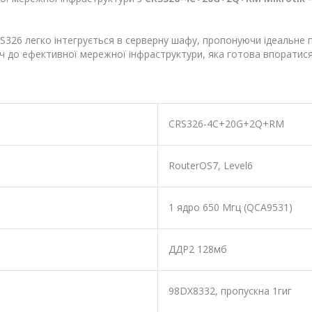
26 легко інтегрується в серверну шафу, пропонуючи ідеальне по
ч до ефективної мережної інфраструктури, яка готова впоратися
CRS326-4C+20G+2Q+RM
RouterOS7, Level6
1 ядро 650 Mгц (QCA9531)
ДДР2 128мб
98DX8332, пропускна 1гиг