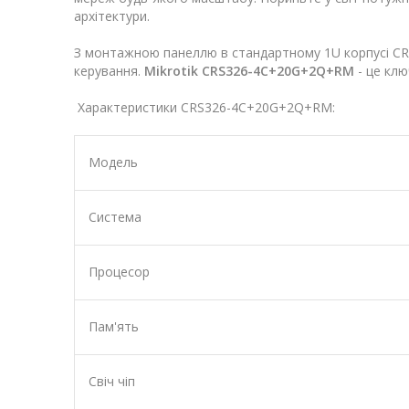
архітектури.
З монтажною панеллю в стандартному 1U корпусі CRS3
керування.
Mikrotik CRS326-4C+20G+2Q+RM
- це клю
Характеристики CRS326-4C+20G+2Q+RM:
Модель
Система
Процесор
Пам'ять
Свіч чіп