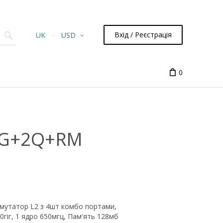
Вхід / Реєстрація
UK
USD
0
0G+2Q+RM
мутатор L2 з 4шт комбо портами,
0гіг, 1 ядро ​​650мгц, Пам'ять 128мб