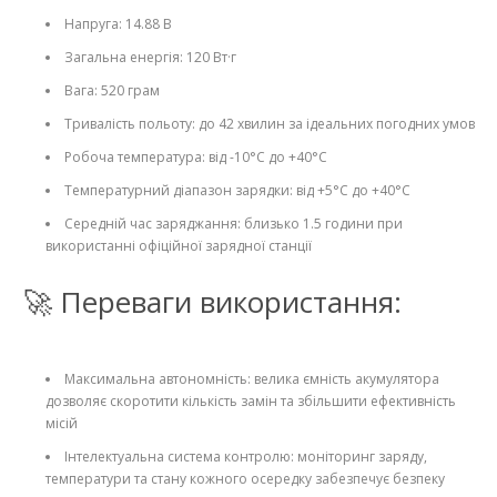
Напруга: 14.88 В
Загальна енергія: 120 Вт·г
Вага: 520 грам
Тривалість польоту: до 42 хвилин за ідеальних погодних умов
Робоча температура: від -10°C до +40°C
Температурний діапазон зарядки: від +5°C до +40°C
Середній час заряджання: близько 1.5 години при
використанні офіційної зарядної станції
🚀 Переваги використання:
Максимальна автономність: велика ємність акумулятора
дозволяє скоротити кількість замін та збільшити ефективність
місій
Інтелектуальна система контролю: моніторинг заряду,
температури та стану кожного осередку забезпечує безпеку