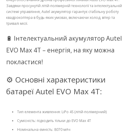
Завдяки просунутій літій-полімерній технології та інтелектуальній
системі управління, Autel акумулятор гарантує стабільну роботу
квадрокоптера в будь-яких умовах, включаючи холод, вітер та
тривалі місії.
🔋 Інтелектуальний акумулятор Autel
EVO Max 4T – енергія, на яку можна
покластися!
⚙️ Основні характеристики
батареї Autel EVO Max 4T:
Тип елемента живлення: LiPo 4S (літій-полімерний)
Сумісність: підходить тільки до EVO Max 4T
Номінальна ємність: 8070 мАч