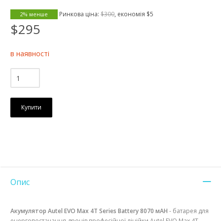
Ринкова ціна:
$300
, економія
$5
2% менше
$295
в наявності
Купити
Опис
Акумулятор Autel EVO Max 4T Series Battery 8070 мАН
- батарея для
енергопостачання дронів професійної лінійки Autel EVO Max 4T.