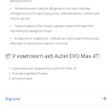
використання
Автоматичний підігрів: вбудована система підігріву
активується в холодну пору року, забезпечуючи стабільний
запуск дрону
Гаряча заміна (Hot-Swap): швидка заміна батареї без
перезапуску квадрокоптера
Бездоганна надійність: стійкий до перепадів температур,
вібрацій та умов інтенсивного польоту
📦 У комплекті акб Autel EVO Max 4T:
Оригінальний акумулятор Autel EVO Max 4T
Упаковка від виробника
Документація
Відгуки