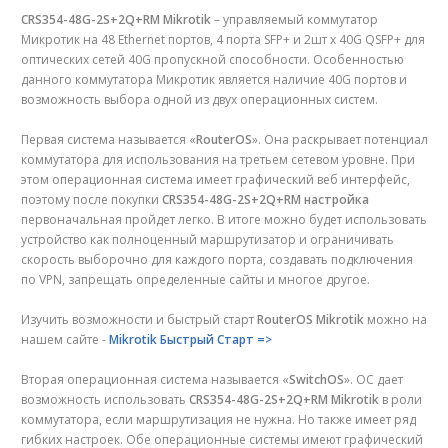
CRS354-48G-2S+2Q+RM
Mikrotik
– управляемый коммутатор
Микротик на 48 Ethernet портов, 4 порта SFP+ и 2шт x 40G QSFP+ для
оптических сетей 40G пропускной способности. Особенностью
данного коммутатора Микротик является наличие 40G портов и
возможность выбора одной из двух операционных систем.
Первая система называется «
RouterOS
». Она раскрывает потенциал
коммутатора для использования на третьем сетевом уровне. При
этом операционная система имеет графический веб интерфейс,
поэтому после покупки
CRS354-48G-2S+2Q+RM настройка
первоначальная пройдет легко. В итоге можно будет использовать
устройство как полноценный маршрутизатор и ограничивать
скорость выборочно для каждого порта, создавать подключения
по VPN, запрещать определенные сайты и многое другое.
Изучить возможности и быстрый старт
RouterOS
Mikrotik
можно на
нашем сайте -
Mikrotik Быстрый Старт =>
Вторая операционная система называется «
SwitchOS
». ОC дает
возможность использовать
CRS354-48G-2S+2Q+RM Mikrotik
в роли
коммутатора, если маршрутизация не нужна. Но также имеет ряд
гибких настроек. Обе операционные системы имеют графический