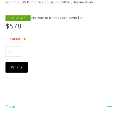
2шт x 40G QSFP+ порта. Процессор 650мгц, Память 64мб
Ринкова ціна:
$590
, економія
$12
2% менше
$578
в наявності
Купити
Опис