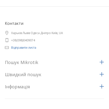
Контакти
Харьків Львів Одеса Дніпро Київ, UA
+38(098)0409074
Відправити листа
Пошук Mikrotik
Швидкий пошук
Iнформацiя