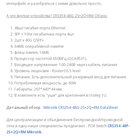
интерфейс и разобраться с ними довольно просто.
А что внутри устройства? CRS354-48G-2S+2Q+RM
Обзор
:
48шт гигабит порта Ethernet
SFP + 10ти гигабитных порта 4шт
2шт x 40G QSFP+
64МБ оперативной памяти
флеш память 16МБ
Процессор частотой 650МГц (QCA9531).
Входящее напряжение: 100-240В через кабель питания
Уровень лицензии - RouterOS 5 level
Питание: Есть дополнительный резервный вход для питания
Потребляемая мощность: до 60W
Габариты: 297*443*44 мм.
В комплекте есть "уши" для крепления в стойку 1U.
Детальный обзор
-
Mikrotik CRS354-48G-2S+2Q+RM DataSheet
Для централизации и обьединения беспроводной/проводной
сети в одну наши специалисты предлагают - POE Switch
CRS354-48P-
2S+2Q+RM Mikrotik
.