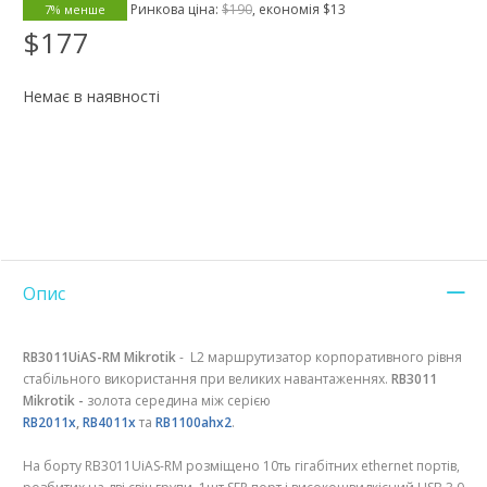
Ринкова ціна:
$190
, економія
$13
7% менше
$177
Немає в наявності
Опис
RB3011UiAS-RM Mikrotik
- L2 маршрутизатор корпоративного рівня
стабільного використання при великих навантаженнях.
RB3011
Mikrotik -
золота середина між серією
RB2011x
,
RB4011x
та
RB1100ahx2
.
На борту RB3011UiAS-RM розміщено 10ть гігабітних ethernet портів,