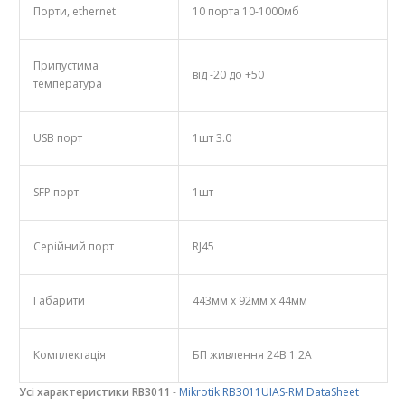
Порти, ethernet
10 порта 10-1000мб
Припустима
від -20 до +50
температура
USB порт
1шт 3.0
SFP порт
1шт
Серійний порт
RJ45
Габарити
443мм x 92мм x 44мм
Комплектація
БП живлення 24В 1.2А
Усі характеристики RB3011
-
Mikrotik RB3011UIAS-RM DataSheet