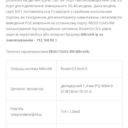
розбитих на дві свіч групи, 1шт SFP порт і високошвидкісний USB 3.0
порт для підключення зовнішнього 3G,4G модему. Дана модель
серії 3011 поставляється в 1U варіанті з серійним консольним
портом, жк тачскрином для моніторингу навантажень і можливістю
виведення POE живлення на останньому порту. RB3011UiAS-RM
налаштування під операційною системою RouterOs 5го рівня
ліцензії через winbox або інтернет браузер.
Mikrotik ip за
замовчуванням - 192.168.88.1
Технічні характеристики
RB3011UiAS-RM Mikrotik:
Операц.система Mikrotik
RouterOS level 5
двоядерний 1,4 мм IPQ-8064-0-
Централ. процесор
519FCBGA-TR-01-0
Пам'ять
1гіг \ 128мб
оперативна\флеш