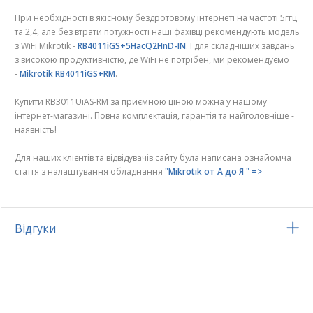
При необхідності в якісному бездротовому інтернеті на частоті 5ггц
та 2,4, але без втрати потужності наші фахівці рекомендують модель
з WiFi Mikrotik -
RB4011iGS+5HacQ2HnD-IN
.
І для складніших завдань
з високою продуктивністю, де WiFi не потрібен, ми рекомендуємо
-
Mikrotik RB4011iGS+RM
.
Купити RB3011UiAS-RM за приємною ціною можна у нашому
інтернет-магазині. Повна комплектація, гарантія та найголовніше -
наявність!
Для наших клієнтів та відвідувачів сайту була написана ознайомча
стаття з налаштування обладнання
"Mikrotik от А до Я " =>
Відгуки