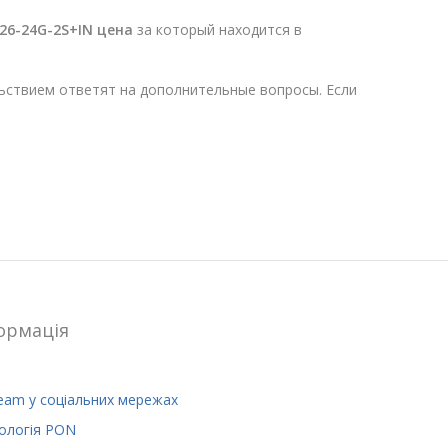
26-24G-2S+IN
цена
за который находится в
ьствием ответят на дополнительные вопросы. Если
ормацiя
eam у соціальних мережах
ологія PON