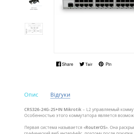
Share
Твіт
Pin
Опис
Відгуки
CRS326-24G-2S+IN
Mikrotik
– L2 управляемый коммут
Особенностью этого коммутатора является возможн
Первая система называется «
RouterOS
». Она раскр
графический веб интерфейс, поэтому после покупки