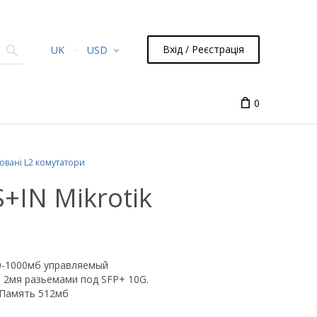
Вхід / Реєстрація
UK
USD
0
овані L2 комутатори
+IN Mikrotik
10-1000мб управляемый
 2мя разьемами под SFP+ 10G.
, Память 512мб