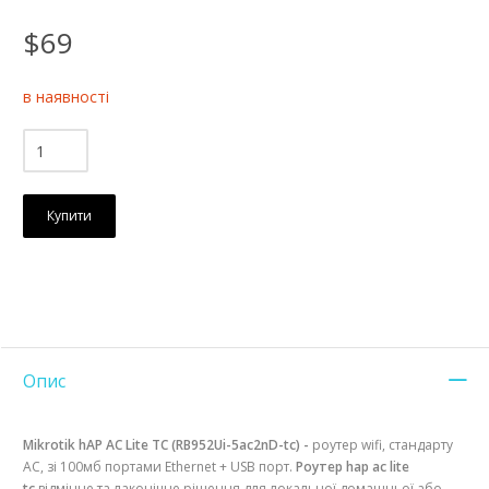
$69
в наявності
Купити
Опис
Mikrotik hAP AC Lite TC (RB952Ui-5ac2nD-tc) -
роутер wifi, стандарту
АС, зі 100мб портами Ethernet + USB порт.
Роутер hap ac lite
tc
відмінне та лаконічне рішення для локальної домашньої або