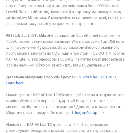
офісної мережі з повноцінним функціоналом RouterOS Mikrotik
Level4. Зовнішній вигляд виконаний в чорному матовому кольорі
мінімалізму Мікротика. Є можливість встановлення на підставці, на
стіл або монтажу на стіну за допомогою кріплення.
RB952Ui-5ac2nD tc Mikrotik
оснащений 5шт ethernet портами по
100мб, кожен з яких може піднімати Wlan, а так само 1шт USB порт
для підключення 4g модема. За допомогою п'ятого локального
порту можна запитати по РОЄ інший пристрій (POE OUT). Мікротик
hAP AC Lite TC з процесором в 650мгц і пам'яттю 64мб впорається з
досить великим об'ємом даних - Iptv, firewall, декілька wlan.
Детальна інформація про Wi-Fi роутер
-
Mikrotik hAP AC Lite TC
DataSheet
Налаштування
hAP AC Lite TC
Mikrotik
здійснюється за допомогою
утиліти Winbox або через стандартний браузер інтернет. Не
можете розібратися в налаштуваннях? Допомога в налаштуванні
Мікротик є на нашому сайті в розділі
Швидкий старт =>
Наявність в
HAP AC Lite TC
двох частот 2,4 і 5ггц допоможе
розмежувати бездротові мережі і забезпечити гідну швидкість