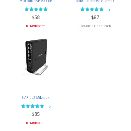
Mikrotik hAP AX Lite
Mikrotik RB951G-2HnD
—
1
$58
$87
в наявності
Немає в наявності
hAP ac2 Mikrotik
—
2
$85
в наявності