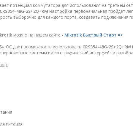
ывает потенциал коммутатора для использования на третьем се
CRS354-48G-2S+2Q+RM настройка
первоначальная пройдет лег
орость выборочно для каждого порта, создавать подключения п
krotik
можно на нашем сайте -
Mikrotik Быстрый Старт =>
S
». ОC дает возможность использовать
CRS354-48G-2S+2Q+RM M
е операционные системы имеют графический интерфейс и разобра
зор
:
итания
для питания