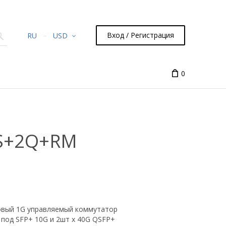
Вход / Регистрация
RU
USD
0
4S+2Q+RM
овый 1G управляемый коммутатор
 под SFP+ 10G и 2шт x 40G QSFP+