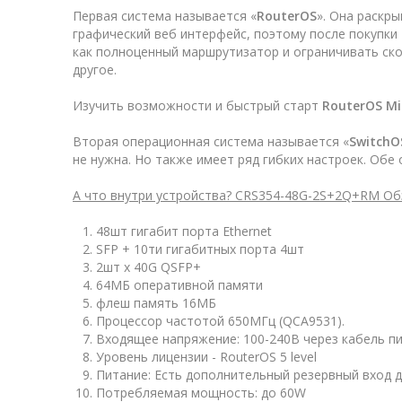
Первая система называется «
RouterOS
». Она раскр
графический веб интерфейс, поэтому после покупки
как полноценный маршрутизатор и ограничивать ск
другое.
Изучить возможности и быстрый старт
RouterOS
Mi
Вторая операционная система называется «
SwitchO
не нужна. Но также имеет ряд гибких настроек. Об
А что внутри устройства? CRS354-48G-2S+2Q+RM
Об
48шт гигабит порта Ethernet
SFP + 10ти гигабитных порта 4шт
2шт x 40G QSFP+
64МБ оперативной памяти
флеш память 16МБ
Процессор частотой 650МГц (QCA9531).
Входящее напряжение: 100-240В через кабель п
Уровень лицензии - RouterOS 5 level
Питание: Есть дополнительный резервный вход 
Потребляемая мощность: до 60W