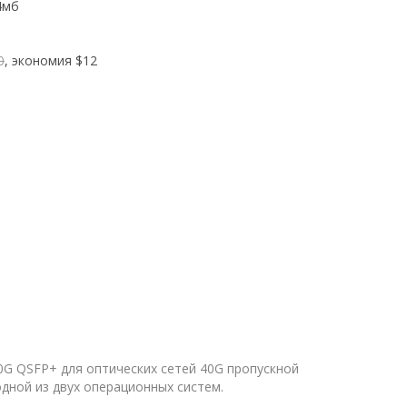
4мб
0
, экономия
$12
40G QSFP+ для оптических сетей 40G пропускной
ной из двух операционных систем.