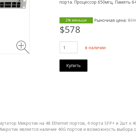
порта. Процессор 650мгц, Память 6
Рыночная цена:
$59
2% меньше
$578
в наличии
Купить
утатор Микротик на 48 Ethernet портов, 4 порта SFP+ и 2шт x 
икротик является наличие 40G портов и возможность выбора од