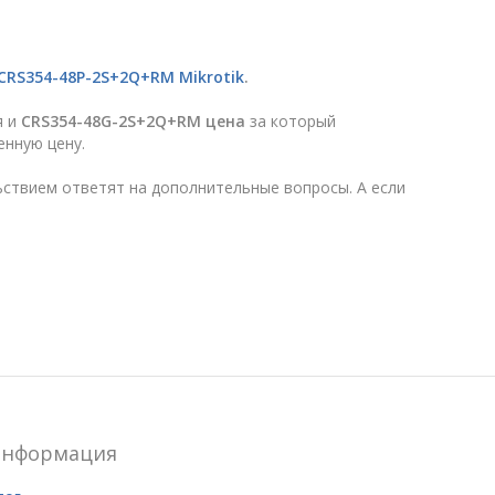
CRS354-48P-2S+2Q+RM Mikrotik
.
я и
CRS354-48G-2S+2Q+RM
цена
за который
енную цену.
ствием ответят на дополнительные вопросы. А если
нформация