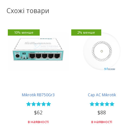
Схожі товари
10% менше
2% менше
Mikrotik RB750Gr3
Cap AC Mikrotik
$62
$88
в наявності
в наявності