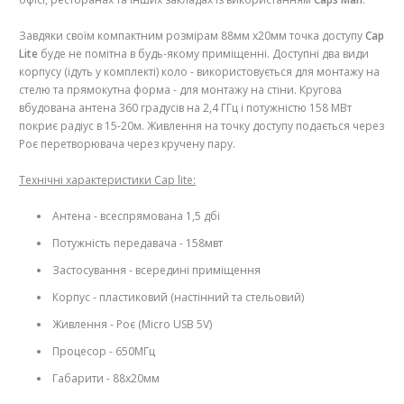
Завдяки своїм компактним розмірам 88мм х20мм точка доступу
Cap
Lite
буде не помітна в будь-якому приміщенні. Доступні два види
корпусу (ідуть у комплекті) коло - використовується для монтажу на
стелю та прямокутна форма - для монтажу на стіни. Кругова
вбудована антена 360 градусів на 2,4 ГГц і потужністю 158 МВт
покриє радіус в 15-20м. Живлення на точку доступу подається через
Роє перетворювача через кручену пару.
Технічні характеристики Cap lite:
Антена - всеспрямована 1,5 дбі
Потужність передавача - 158мвт
Застосування - всередині приміщення
Корпус - пластиковий (настінний та стельовий)
Живлення - Роє (Micro USB 5V)
Процесор - 650МГц
Габарити - 88х20мм