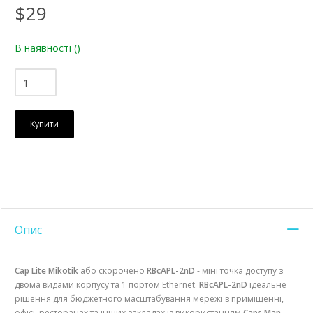
$29
В наявності
()
Купити
Опис
Cap Lite
Mikotik
або скорочено
RBcAPL-2nD
- міні точка доступу з
двома видами корпусу та 1 портом Ethernet.
RBcAPL-2nD
ідеальне
рішення для бюджетного масштабування мережі в приміщенні,
офісі, ресторанах та інших закладах із використанням
Caps Man
.