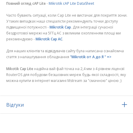
Повний огляд cAP Lite
-
Mikrotik cAP Lite DataSheet
Часто бувають ситуації, коли Cap Lite не вистачає для покриття зони.
У таких випадках наші спеціалісти рекомендують точки доступу
підвищеної потужності -
Mikrotik Cap
. Для інтеграції сучасної
бездротової мережі на 5ГГц АС з великим охопленням площі ми
рекомендуємо -
Mikrotik Cap AC
.
Для наших клієнтів та відвідувачів сайту була написана ознайомча
стаття з налаштування обладнання
"Mikrotik от А до Я " =>
Mikotik Cap Lite
надійна вай фай точка на 2,4 мм з 4 рівнем ліцензії
RouterOS для побудови безшовних мереж будь-якої складності, яку
можна купити в інтернет магазині Mstream за "смачною" ціною ;)
Відгуки