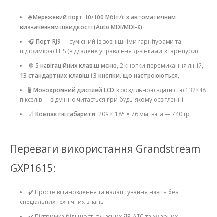
🌐
Мережевий порт 10/100 Мбіт/с з автоматичним
визначенням швидкості (Auto MDI/MDI-X)
🎧
Порт RJ9
— сумісний із зовнішніми гарнітурами та
підтримкою EHS (віддалене управління дзвінками з гарнітури)
🔘
5 навігаційних клавіш меню
, 2 кнопки перемикання ліній,
13 стандартних клавіш
і
3 кнопки, що настроюються,
🖥️
Монохромний дисплей LCD
з роздільною здатністю 132×48
пікселів — відмінно читається при будь-якому освітленні
📐
Компактні габарити
: 209 × 185 × 76 мм, вага — 740 гр
Переваги використання Grandstream
GXP1615:
✔️ Просте встановлення та налаштування навіть без
спеціальних технічних знань
✔️ Підтримка більшості сучасних SIP-АТС та хмарних