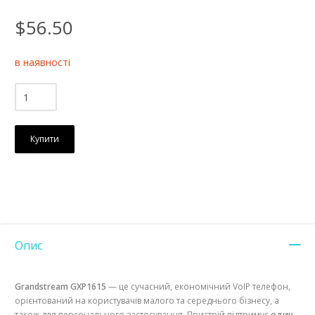
$56.50
в наявності
Купити
Опис
Grandstream GXP1615
— це сучасний, економічний VoIP телефон,
орієнтований на користувачів малого та середнього бізнесу, а
також для персонального застосування. Пристрій підтримує
один