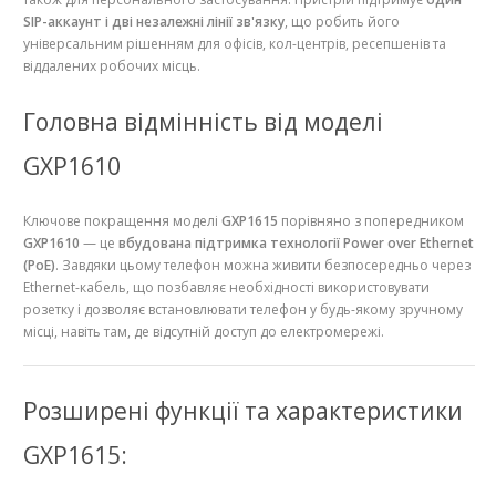
SIP-аккаунт і дві незалежні лінії зв'язку
, що робить його
універсальним рішенням для офісів, кол-центрів, ресепшенів та
віддалених робочих місць.
Головна відмінність від моделі
GXP1610
Ключове покращення моделі
GXP1615
порівняно з попередником
GXP1610
— це
вбудована підтримка технології Power over Ethernet
(PoE)
. Завдяки цьому телефон можна живити безпосередньо через
Ethernet-кабель, що позбавляє необхідності використовувати
розетку і дозволяє встановлювати телефон у будь-якому зручному
місці, навіть там, де відсутній доступ до електромережі.
Розширені функції та характеристики
GXP1615: