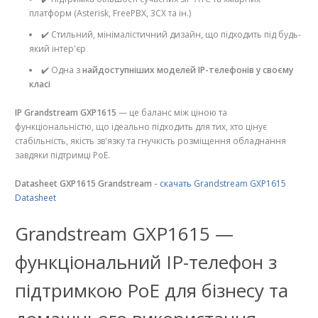
платформ (Asterisk, FreePBX, 3CX та ін.)
✔️ Стильний, мінімалістичний дизайн, що підходить під будь-
який інтер'єр
✔️ Одна з
найдоступніших моделей IP-телефонів у своєму
класі
IP Grandstream GXP1615
— це баланс між ціною та
функціональністю, що ідеально підходить для тих, хто цінує
стабільність, якість зв'язку та гнучкість розміщення обладнання
завдяки підтримці PoE.
Datasheet GXP1615 Grandstream -
скачать Grandstream GXP1615
Datasheet
Grandstream GXP1615 —
функціональний IP-телефон з
підтримкою PoE для бізнесу та