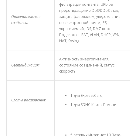
фильтрация контента, URL-ов,
предотвращение DoS/DDoS атак,
Отличительные
защита фаерволом, уведомление
свойства:
по электронной почте, IPS,
управляемый, IDS, DMZ порт.
Поддержка: PAT, VLAN, DHCP, VPN,
NAT, Syslog
Активность энергопитания,
Светондикация:
состояние соединений, статус,
скорость
1 для ExpressCard;
Слоты расширения:
1 для SDHC Карты Памяти
5 сетевых Интернет 10 Base-