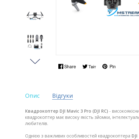
Share
Твіт
Pin
Опис
Відгуки
Квадрокоптер DJI Mavic 3 Pro (DJI RC)
- високоякісн
квадрокоптер має високу якість зйомки, інтелектуаль
любителів.
Однією з важливих особливостей квадрокоптера
DJI