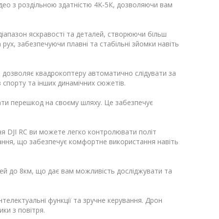
відео з роздільною здатністю 4K-5К, дозволяючи вам
іапазон яскравості та деталей, створюючи більш
 рух, забезпечуючи плавні та стабільні зйомки навіть
я дозволяє квадрокоптеру автоматично слідувати за
в спорту та інших динамічних сюжетів.
ти перешкод на своєму шляху. Це забезпечує
я DJI RC ви можете легко контролювати політ
ання, що забезпечує комфортне використання навіть
ней до 8км, що дає вам можливість досліджувати та
інтелектуальні функції та зручне керування. Дрон
ки з повітря.