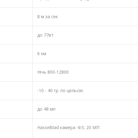
8 м за сек
до 77вт
6 км
Нічь 800-12800
-10 - 40 гр. по цельсію
до 48 мп
Hasselblad камера: 4/3, 20 МП