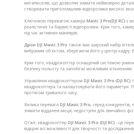
мегапікселів, що дозволяє знімати неймовірно деталі
створювати приголомшливі відеоролики високої якос
Ключовою перевагою камери
Mavic 3 Pro(DJI RC)
є мо
реалістичні та барвисті відеоролики. Крім того, кам
під час активних маневрів.
Дрон DJI Mavic 3 Pro
також має широкий набір інтел
вибраним об'єктом, зберігаючи його у центрі кадру. 
Крім того, квадрокоптер оснащений системою уникне
безпеку польоту та запобігає можливим зіткненням.
Управління квадрокоптером
DJI Mavic 3 Pro (DJI RC)
т
квадрокоптера та налаштовувати його параметри. Пу
протягом тривалого часу.
Велика перевага
DJI Mavic 3 Pro,
серед конкурентів, 
знімати віддалені місця, недоступні для звичайної фот
Отже, квадрокоптер
DJI Mavic 3 Pro (DJI RC)
- це пере
відкриє всі можливості для творчості та дослідженн