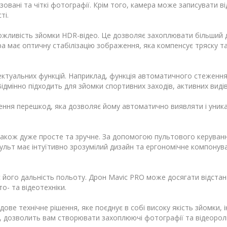
зовані та чіткі фотографії. Крім того, камера може записувати 
ті.
жливість зйомки HDR-відео. Це дозволяє захоплювати більший д
ера має оптичну стабілізацію зображення, яка компенсує тряску та
ектуальних функцій. Наприклад, функція автоматичного стеженн
Відмінно підходить для зйомки спортивних заходів, активних виді
ння перешкод, яка дозволяє йому автоматично виявляти і уника
акож дуже просте та зручне. За допомогою пультового керуванн
льт має інтуїтивно зрозумілий дизайн та ергономічне компонув
є його дальність польоту. Дрон Mavic PRO може досягати відста
о- та відеотехніки.
дове технічне рішення, яке поєднує в собі високу якість зйомки, 
я, дозволить вам створювати захоплюючі фотографії та відеороли