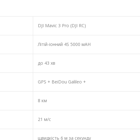
DJI Mavic 3 Pro (DJI RC)
Літій-іонний 4S 5000 мАН
до 43 хв
GPS + BeiDou Galileo +
8 км
21 м/с
щвидкість 6 м за секунду