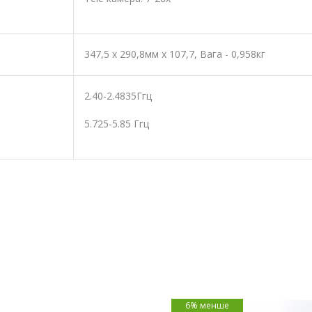
347,5 x 290,8мм x 107,7, Вага - 0,958кг
2.40-2.4835Ггц
5.725-5.85 Ггц
6% менше