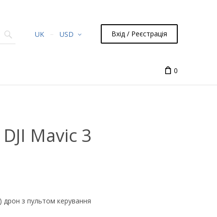
Вхід / Реєстрація
UK
USD
0
DJI Mavic 3
C) дрон з пультом керування