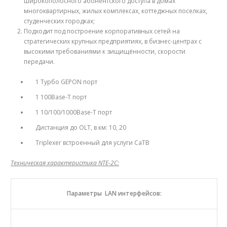
широкополосного абонентского доступа в домах
многоквартирных, жилых комплексах, коттеджных поселках,
студенческих городках;
Подходит под построение корпоративных сетей на
стратегических крупных предприятиях, в бизнес-центрах с
высокими требованиями к зищищённости, скорости
передачи.
1 Tурбо GEPON порт
1 100Base-T порт
1 10/100/1000Base-T порт
Дистанция до OLT, в км: 10, 20
Triplexer встроенный для услуги CaTВ
Техническая характеристика NTE-2C:
Параметры LAN интерфейсов: