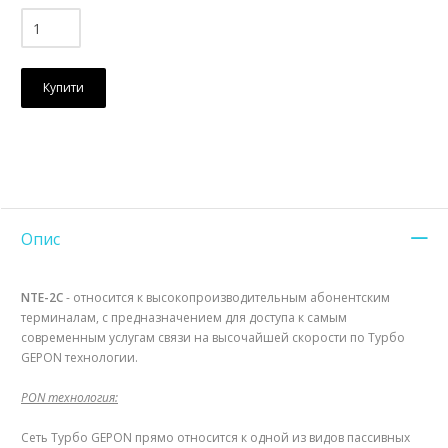
Купити
Опис
NTE-2C
- относится к высокопроизводительным абонентским
терминалам, с предназначением для доступа к самым
современным услугам связи на высочайшей скорости по Tурбо
GEPON технологии.
PON технология:
Сеть Tурбо GEPON прямо относится к одной из видов пассивных