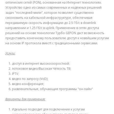
оптических сетей (PON), основанная на Интернет технологиях.
Устройство одно из самых современных и надёжных решений
задач "последней мили", которое позволяет существенно
сэкономить на кабельной инфраструктуре, обеспечивая
передаваемую скорость информации до 2.5 Гб/с в downlink
направлении и 1.25 Гб/с в uplink. Применение в сетях доступа
решений на основе технологии Tурбо GEPON даст возможность
предоставить конечному пользователю доступ к новейшим услугам
на основе IP протоко­ла вместt с традиционными сервисами.
Услуги:
доступ в интернет высокоскоростной;
потоковое видео/Высокая Чёткость TВ;
IPTV;
видео по запросу (VoD);
видео-конференция;
развлекательные, обучающие программы "он-лайн"
Варианты для применения:
Идеально подходит для подключение к услугам