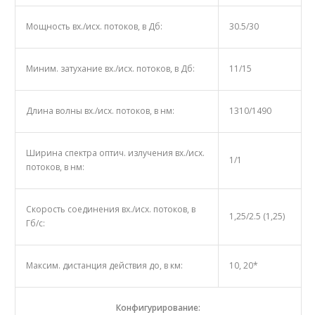
Мощность вх./исх. потоков, в Дб:
30.5/30
Миним. затухание вх./исх. потоков, в Дб:
11/15
Длина волны вх./исх. потоков, в нм:
1310/1490
Ширина спектра оптич. излучения вх./исх.
1/1
потоков, в нм:
Скорость соединения вх./исх. потоков, в
1,25/2.5 (1,25)
Гб/с:
Максим. дистанция действия до, в км:
10, 20*
Конфигурирование: