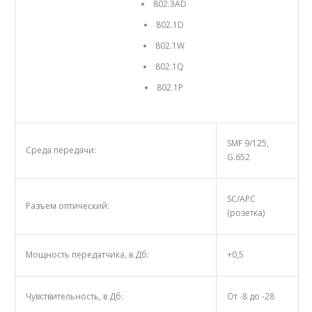
802.3AD
802.1D
802.1W
802.1Q
802.1P
SMF 9/125,
Среда передачи:
G.652
SС/АРС
Разъем оптический:
(розетка)
Мощность передатчика, в Дб:
+0,5
Чувствительность, в Дб:
От -8 до -28