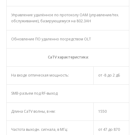
Управление удалённое по протоколу ОАМ (управление/тех.
обслуживание), базирующемуся на 802.3AH
Обновление ПО удаленно посредством OLT
CaTV
характеристика
:
На входе оптическая мощность:
от -8 до 2 дБ
SMB-разъем под RF-выход
Длина CaTV волны, в нм:
1550
Частота выходн. сигнала, в МГц:
от 47 до 870