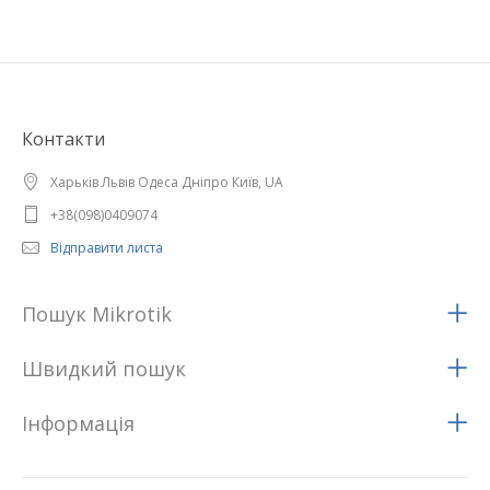
Контакти
Харьків Львів Одеса Дніпро Київ, UA
+38(098)0409074
Відправити листа
Пошук Mikrotik
Швидкий пошук
Iнформацiя