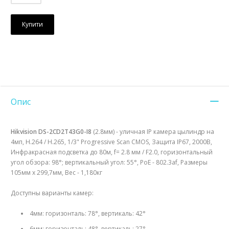
Купити
Опис
Hikvision DS-2CD2T43G0-I8
(2.8мм) - уличная IP камера цылиндр на
4мп, H.264 / Н.265, 1/3" Progressive Scan CMOS, Защита IP67, 2000В,
Инфракрасная подсветка до 80м, f= 2.8 мм / F2.0, горизонтальный
угол обзора: 98°; вертикальный угол: 55°, PoE - 802.3af, Размеры
105мм х 299,7мм, Вес - 1,180кг
Доступны варианты камер:
4мм: горизонталь: 78°, вертикаль: 42°
6мм: горизонталь: 48°, вертикаль: 27°