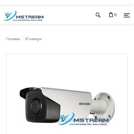
0
Головна
IP камери