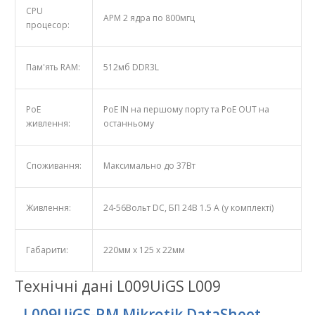
CPU
АРМ 2 ядра по 800мгц
процесор:
Пам'ять RAM:
512мб DDR3L
PoE
PoE IN на першому порту та PoE OUT на
живлення:
останньому
Споживання:
Максимально до 37Вт
Живлення:
24-56Вольт DC, БП 24В 1.5 А (у комплекті)
Габарити:
220мм x 125 x 22мм
Технічні дані L009UiGS L009
-
L009UiGS-RM Mikrotik DataSheet