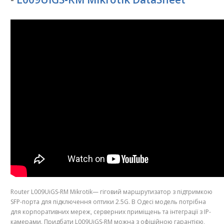
Router L009UiGS-RM Mikrotik— гіговий маршрутизатор з підтримкою
SFP-порта для підключення оптики 2.5G. В Одесі модель потрібна
для корпоративних мереж, серверних приміщень та інтеграції з IP-
камерами. Придбати L009UiGS-RM можна з офіційною гарантією,