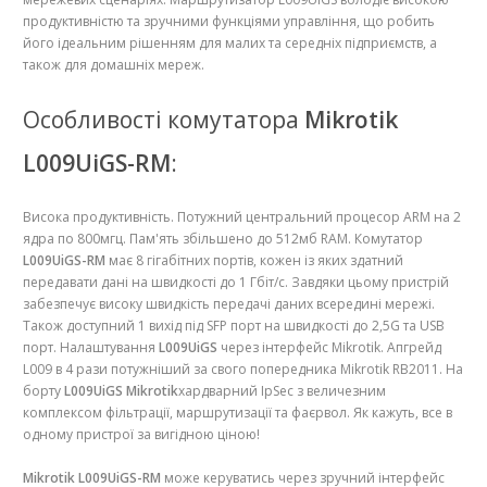
продуктивністю та зручними функціями управління, що робить
його ідеальним рішенням для малих та середніх підприємств, а
також для домашніх мереж.
Особливості комутатора
Mikrotik
L009UiGS-RM
:
Висока продуктивність. Потужний центральний процесор ARM на 2
ядра по 800мгц. Пам'ять збільшено до 512мб RAM. Комутатор
L009UiGS-RM
має 8 гігабітних портів, кожен із яких здатний
передавати дані на швидкості до 1 Гбіт/с. Завдяки цьому пристрій
забезпечує високу швидкість передачі даних всередині мережі.
Також доступний 1 вихід під SFP порт на швидкості до 2,5G та USB
порт. Налаштування
L009UiGS
через інтерфейс Mikrotik. Апгрейд
L009 в 4 рази потужніший за свого попередника Mikrotik RB2011. На
борту
L009UiGS Mikrotik
хардварний IpSec з величезним
комплексом фільтрації, маршрутизації та фаєрвол. Як кажуть, все в
одному пристрої за вигідною ціною!
Mikrotik L009UiGS-RM
може керуватись через зручний інтерфейс