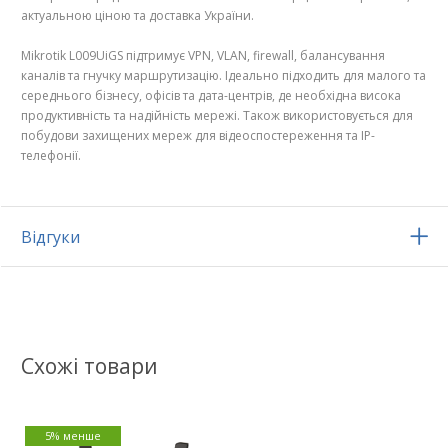
актуальною ціною та доставка України.
Mikrotik L009UiGS підтримує VPN, VLAN, firewall, балансування
каналів та гнучку маршрутизацію. Ідеально підходить для малого та
середнього бізнесу, офісів та дата-центрів, де необхідна висока
продуктивність та надійність мережі. Також використовується для
побудови захищених мереж для відеоспостереження та IP-
телефонії.
Відгуки
Схожі товари
5% менше