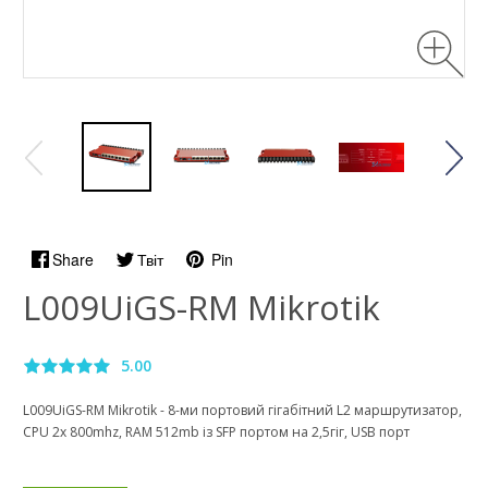
Share
Твіт
Pin
L009UiGS-RM Mikrotik
5.00
L009UiGS-RM Mikrotik - 8-ми портовий гігабітний L2 маршрутизатор,
CPU 2x 800mhz, RAM 512mb із SFP портом на 2,5гіг, USB порт