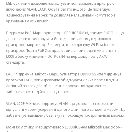
Mikrotik, який дозволяє налаштувати всі параметри пристрою,
включаючи VLAN, LACP, QoS та багато іншого. Це полегшує
адміністрування мережі та дозволяє налаштувати комутатор з
урахуванням усіх вимог.
Підтримка PoE. Маршрутизатор L009UiGS RM підтримує PoE Out, що
дозволяє використовувати його для живлення додаткового
пристрою, наприклад, IP-камери, точки доступу Wi-Fi та іншого
пристрою. Порт з PoE Out працює лише при подачі живлення на
L009 з блоку живлення DC. PoE IN на першому порту AF/AT
стандарта.
LACP підтримка. Mikrotik маршрутизатора
L009UiGS-RM
підтримує
протокол LACP, який дозволяє об'єднувати кілька портів в один
логічний зв'язок для збільшення пропускної здатності та
забезпечення надійності з'єднання.
VLAN.
L009 Mikrotik
підтримує VLAN, що дозволяє створювати
віртуальні мережі усередині одного фізичного сегмента мережі. Це
забезпечує підвищену безпеку та покращує продуктивність мережі.
Монтаж у стійку. Маршрутизатор
L009UiGS-RM Mikrotik
має форм-