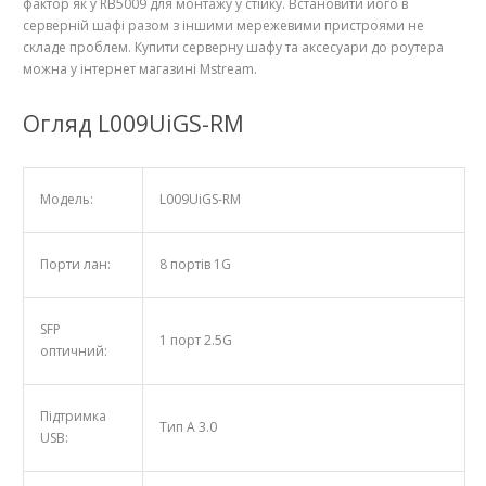
фактор як у RB5009 для монтажу у стійку. Встановити його в
серверній шафі разом з іншими мережевими пристроями не
складе проблем. Купити серверну шафу та аксесуари до роутера
можна у інтернет магазині Mstream.
Огляд L009UiGS-RM
Модель:
L009UiGS-RM
Порти лан:
8 портів 1G
SFP
1 порт 2.5G
оптичний:
Підтримка
Тип А 3.0
USB: