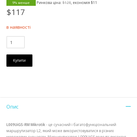
Ринкова ціна:
$128
, економія
$11
9% менше
$117
в наявності
Купити
Опис
L009UiGS-RM Mikrotik
- це сучасний і багатофункціональний
маршрутизатор L2, який може використовуватися в різних
мережевих сценаріях. Маршрутизатор L009UiGS володіє високою