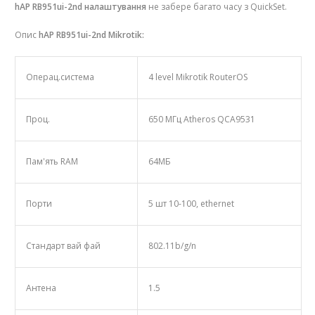
hAP RB951ui-2nd налаштування
не забере багато часу з QuickSet.
Опис
hAP RB951ui-2nd
Mikrotik:
Операц.система
4 level Mikrotik RouterOS
Проц.
650 МГц Atheros QCA9531
Пам'ять RAM
64МБ
Порти
5 шт 10-100, ethernet
Стандарт вай фай
802.11b/g/n
Антена
1.5