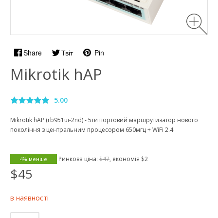
Share
Твіт
Pin
Mikrotik hAP
5.00
Mikrotik hAP (rb951ui-2nd) - 5ти портовий маршрутизатор нового
покоління з центральним процесором 650мгц + WiFi 2.4
Ринкова ціна:
$47
, економія
$2
4% менше
$45
в наявності