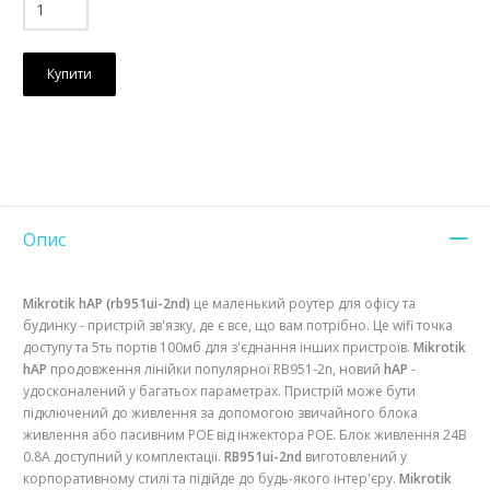
Купити
Опис
Mikrotik hAP (rb951ui-2nd)
це маленький роутер для офісу та
будинку - пристрій зв'язку, де є все, що вам потрібно. Це wifi точка
доступу та 5ть портів 100мб для з'єднання інших пристроїв.
Mikrotik
hAP
продовження лінійки популярної RB951-2n, новий
hAP
-
удосконалений у багатьох параметрах. Пристрій може бути
підключений до живлення за допомогою звичайного блока
живлення або пасивним POE від інжектора POE. Блок живлення 24В
0.8А доступний у комплектації.
RB951ui-2nd
виготовлений у
корпоративному стилі та підійде до будь-якого інтер'єру.
Mikrotik