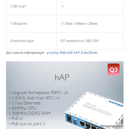
USB порт
+
Габарити
113мм x 89мм x 28мм
Комплектація
БП живлення 24В 0.8А
Детальна інформація
-
роутер Mikrotik hAP DataSheet