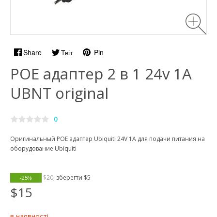
Share
Твіт
Pin
POE адаптер 2 в 1 24v 1А
UBNT original
0
Оригинальный РОЕ адаптер Ubiquiti 24V 1А для подачи питания на
оборудование Ubiquiti
$20,
зберегти
$5
-25%
$15
в наявності