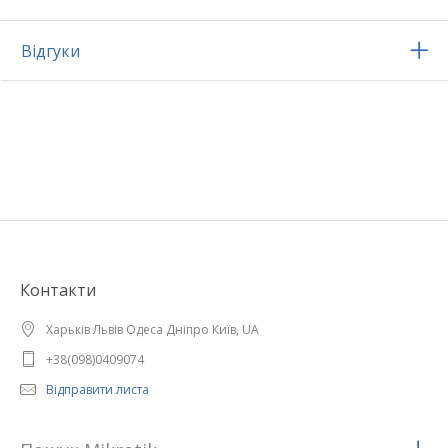
Відгуки
Контакти
Харьків Львів Одеса Дніпро Київ, UA
+38(098)0409074
Відправити листа