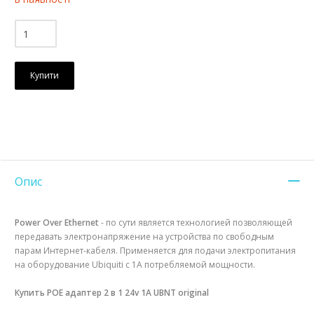
Купити
Опис
Power Over Ethernet
- по сути является технологией позволяющей
передавать электронапряжение на устройства по свободным
парам Интернет-кабеля. Применяется для подачи электропитания
на оборудование Ubiquiti c 1A потребляемой мощности.
Купить POE адаптер 2 в 1 24v 1А UBNT original