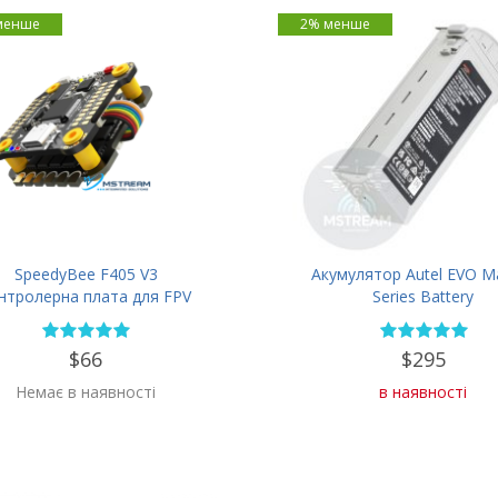
менше
2% менше
SpeedyBee F405 V3
Акумулятор Autel EVO M
нтролерна плата для FPV
Series Battery
$66
$295
Немає в наявності
в наявності