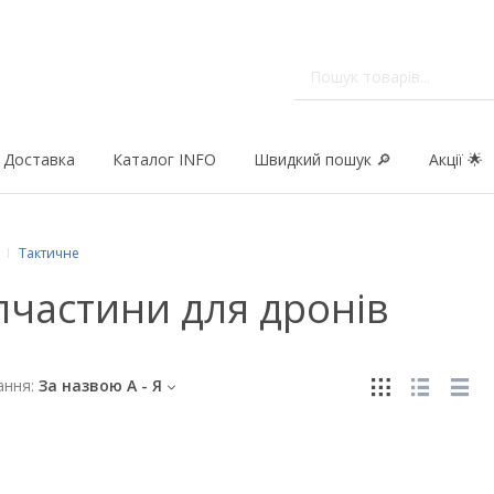
Доставка
Каталог INFO
Швидкий пошук 🔎
Акції 🌟
Тактичне
пчастини для дронів
ння:
За назвою А - Я