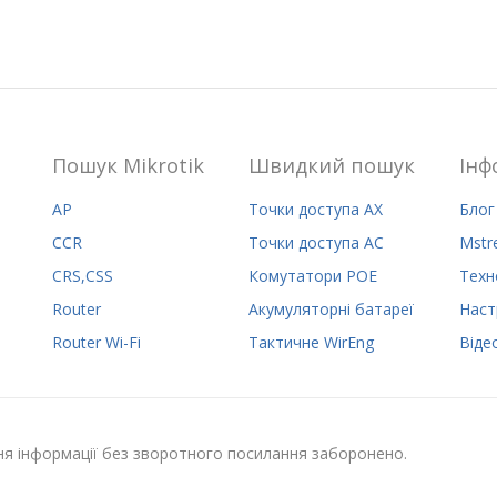
Пошук Mikrotik
Швидкий пошук
Iнф
AP
Точки доступа AX
Блог
CCR
Точки доступа AC
Mstr
CRS,CSS
Комутатори POE
Техн
Router
Акумуляторні батареї
Наст
Router Wi-Fi
Тактичне WirEng
Віде
ння інформації без зворотного посилання заборонено.