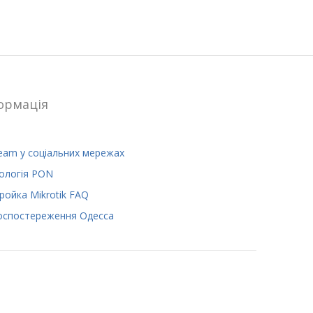
ормацiя
eam у соціальних мережах
ологія PON
ройка Mikrotik FAQ
оспостереження Одесса