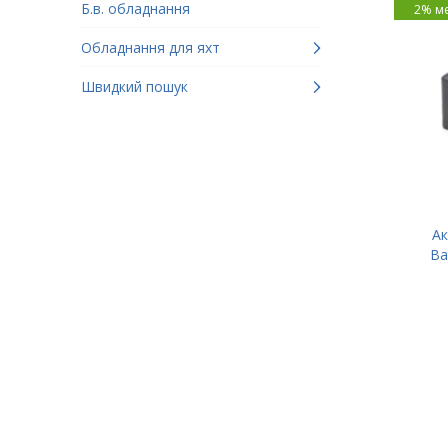
Б.в. обладнання
2% м
Обладнання для яхт
Швидкий пошук
Ак
Ba