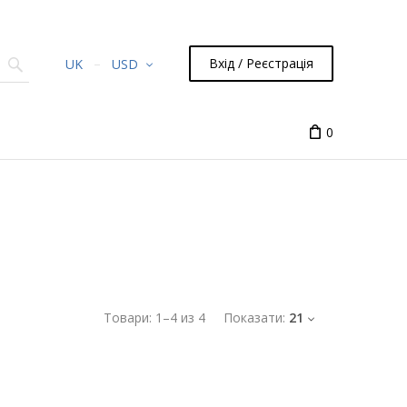
Вхід / Реєстрація
UK
USD
0
Товари:
1
–
4
из
4
Показати:
21