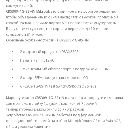
коммуникаций.
CRS309-1G-8S+IN Mikrotik
это отличное и не дорогое решение,
чтобы объединенить всю (или часть) сети с высокой пропускной
способностью. Наличие портов SFP+ позволяют коммутировать
Вашу оптическую сеть, на скорости передачи до 10гиг, при
суммарной 81гиг/сек.
Основные особенности свича
CRS309-1G-8S+IN
:
2 х ядерный процессор 98DX8208
Память Ram - 512мб
1 х консольный ethernet порт, с поддержкой POE IN
8 х порт SFP+, пропускная скорость 10G
CRS309-1G-8S+IN test SwitchOS/RouteOS 5 level
Маршрутизатор
CRS309-1G-8S+IN
выпускается в корпусе из металла
для монтажа в стойку 1U (уши в комплекте). Рабочий
температурный режим от -40 до +70градусов.
Устройство
CRS309-1G-8S+IN
работает под фирменной
операционной системой на выбор Mikrotik RouterOS или SwitchOS,
с 5-ым уровнем лицензии.