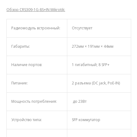
Обзор CRS309-1G-8S+IN Mikrotik:
Радиомодуль встроенный:
Отсутствует
Габариты:
272мм × 191мм × 44мм
Наличие портов:
1 гигабитный; 8 SFP+
Питание:
2 разъема (DC jack, PoE-IN)
Мощность потребления:
до 23Вт
Устройство типа:
SFP коммутатор