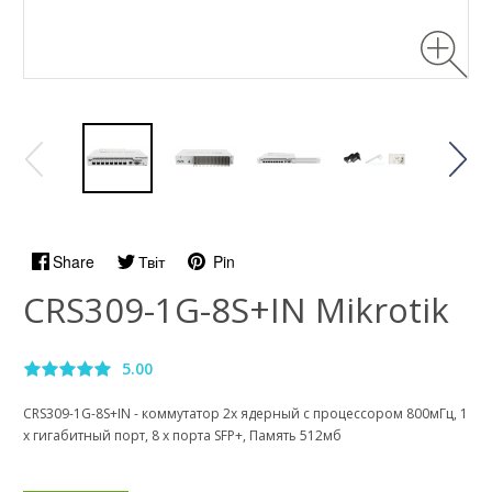
Share
Твіт
Pin
CRS309-1G-8S+IN Mikrotik
5.00
CRS309-1G-8S+IN - коммутатор 2х ядерный с процессором 800мГц, 1
х гигабитный порт, 8 x порта SFР+, Память 512мб