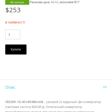
Ринкова ціна:
$270
, економія
$17
6% менше
$253
в наявності
Купити
Опис
CRS309-1G-8S+IN
Mikrotik
- узловой 2х ядерный сфп коммутатор
(тактовая частота 800 MГц). Оптический коммутатор
провайдерского уровня для среднего сегмента оптических