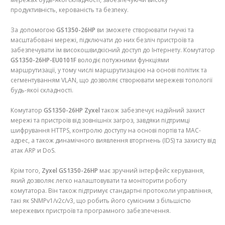
продуктивність, керованість та безпеку.
За допомогою
GS1350-26HP
ви зможете створювати гнучкі та
масштабовані мережі, підключати до них безліч пристроїв та
забезпечувати їм високошвидкісний доступ до Інтернету. Комутатор
GS1350-26HP-EU0101F
володіє потужними функціями
маршрутизації, у тому числі маршрутизацією на основі політик та
сегментуванням VLAN, що дозволяє створювати мережеві топології
будь-якої складності.
Комутатор
GS1350-26HP Zyxel
також забезпечує надійний захист
мережі та пристроїв від зовнішніх загроз, завдяки підтримці
шифрування HTTPS, контролю доступу на основі портів та MAC-
адрес, а також динамічного виявлення вторгнень (IDS) та захисту від
атак ARP и DoS.
Крім того,
Zyxel GS1350-26HP
має зручний інтерфейс керування,
який дозволяє легко налаштовувати та моніторити роботу
комутатора. Він також підтримує стандартні протоколи управління,
такі як SNMPv1/v2c/v3, що робить його сумісним з більшістю
мережевих пристроїв та програмного забезпечення.