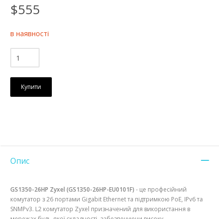
$555
в наявності
Купити
Опис
GS1350-26HP Zyxel (GS1350-26HP-EU0101F)
- це професійний
комутатор з 26 портами Gigabit Ethernet та підтримкою PoE, IPv6 та
SNMPv3. L2 комутатор Zyxel призначений для використання в
мережах будь-якої складності, забезпечуючи високу