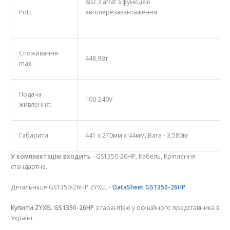
802.3 af/at з функцією
PoE:
автоперезавантаження
Споживання
448,9Вт
max:
Подача
100-240V
живлення:
Габарити:
441 x 270мм x 44мм, Вага - 3,580кг
У комплектацію входить
- GS1350-26HP, Кабель, Кріплення
стандартне.
Детальніше GS1350-26HP ZYXEL -
DataSheet GS1350-26HP
Купити ZYXEL GS1350-26HP
з гарантією у офіційного представника в
Україні.