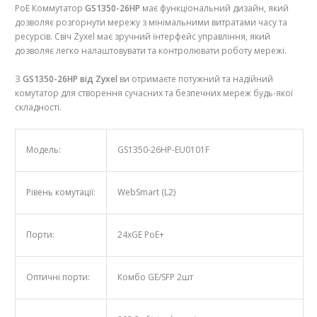
PoE Коммутатор
GS1350-26HP
має функціональний дизайн, який
дозволяє розгорнути мережу з мінімальними витратами часу та
ресурсів. Свіч Zyxel має зручний інтерфейс управління, який
дозволяє легко налаштовувати та контролювати роботу мережі.
З
GS1350-26HP від Zyxel
ви отримаєте потужний та надійний
комутатор для створення сучасних та безпечних мереж будь-якої
складності.
Модель:
GS1350-26HP-EU0101F
Рівень комутації:
WebSmart (L2)
Порти:
24хGE PoE+
Оптичні порти:
Комбо GE/SFP 2шт