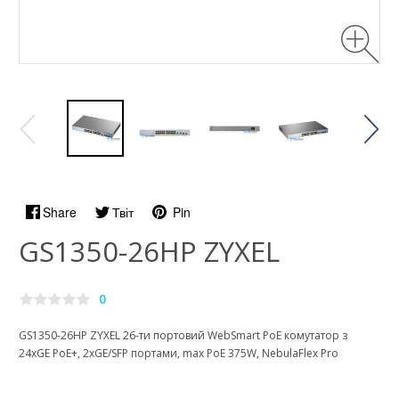
Share
Твіт
Pin
GS1350-26HP ZYXEL
0
GS1350-26HP ZYXEL 26-ти портовий WebSmart PoE комутатор з
24хGE PoE+, 2xGE/SFP портами, max PoE 375W, NebulaFlex Pro