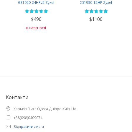
GS1920-24HPv2 Zyxel
XS1930-12HP Zyxel
$490
$1100
в наявності
Контакти
Харьків Львів Одеса Дніпро Київ, UA
+38(098)0409074
Відправити листа