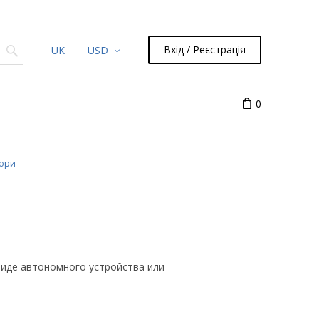
Вхід / Реєстрація
UK
USD
0
тори
иде автономного устройства или