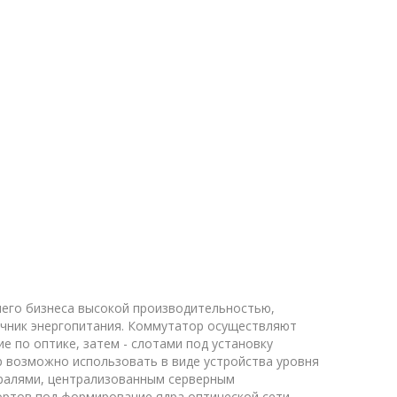
него бизнеса высокой производительностью,
чник энергопитания. Коммутатор осуществляют
 по оптике, затем - слотами под установку
 возможно использовать в виде устройства уровня
тралями, централизованным серверным
ортов под формирование ядра оптической сети