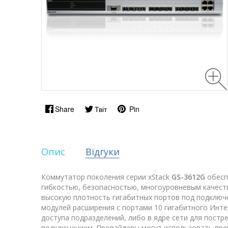
Share
Твіт
Pin
Опис
Відгуки
Коммутатор поколения серии xStack
GS-3612G
обесп
гибкостью, безопасностью, многоуровневым качес
высокую плотность гигабитных портов под подключе
модулей расширения с портами 10 гигабитного Инт
доступа подразделений, либо в ядре сети для пост
подключением. Провайдеры могут использовать пре