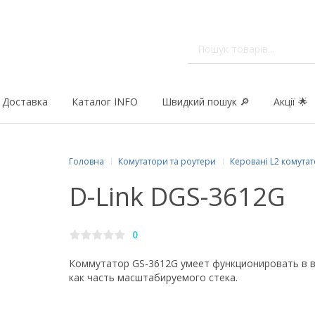
Доставка
Каталог INFO
Швидкий пошук 🔎
Акції 🌟
Головна
Комутатори та роутери
Керовані L2 комута
D-Link DGS-3612G
0
Коммутатор GS-3612G умеет функционировать в в
как часть масштабируемого стека.