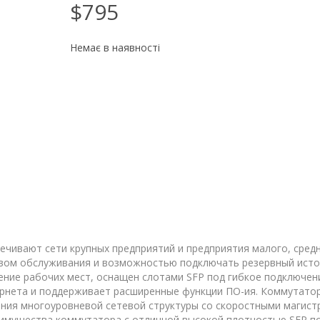
$795
Немає в наявності
ечивают сети крупных предприятий и предприятия малого, сред
твом обслуживания и возможностью подключать резервный исто
ние рабочих мест, оснащен слотами SFP под гибкое подключение
ернета и поддерживает расширенные функции ПО-ия. Коммутатор
рения многоуровневой сетевой структуры со скоростными магис
имущества коммутатора с отличной высокой плотностью SFP п