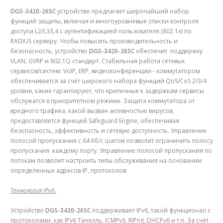
DGS-3420-26SC
устройство предлагает широчайший набор
функций защиты, включая и многоуровневые списки контроля
доступа L2/L3/L4 с аутентификацией пользователя (802.1x) по
RADIUS серверу. Чтобы повысить производительность и
безопасность, устройство
DGS-3420-26SC
обеспечит поддержку
VLAN, GVRP и 802.1Q стандарт. Стабильная работа сетевых
сервисов/систем: VoIP, ERP, видеоконференции - коммутатором
обеспечивается за счёт широкого набора функций QoS/CoS 2/3/4
уровня, какие гарантируют, что критичные к задержкам сервисы
обслужатся в приоритетном режиме. Защита коммутатора от
вредного трафика, какой вызван активностью вирусов,
предоставляется функцей Safeguard Engine, обеспечивая
безопасность, эффективность и сетевую доступность. Управление
полосой пропускания с 64 Кб/с шагом позволит ограничить полосу
пропускания каждому порту. Управление полосой пропускания по
потокам позволит настроить типы обслуживания на основании
определенных адресов-IP, протоколов.
Технология IPv6.
Устройство
DGS-3420-26SC
поддерживает IPv6, такой функционал с
протоколами, как IPv6 Tунелль, ICMPv6, RIPng, DHCPv6 и т.п. За счёт