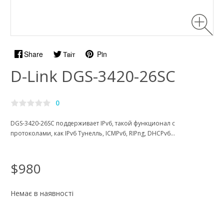
Share
Твіт
Pin
D-Link DGS-3420-26SC
0
DGS-3420-26SC поддерживает IPv6, такой функционал с
протоколами, как IPv6 Tунелль, ICMPv6, RIPng, DHCPv6...
$980
Немає в наявності