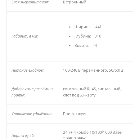
Блок энергопитания:
Встроенный
Ширина: 441
Габарит, в мм:
Глубина: 310
Высота: 44
Питание входное:
100-240 В переменного, 50/60Гц
Добавочные разъёмы и
консольный RJ-45, сигнальный,
порты:
слот под SD-карту
Управление удалённое:
Присутствует
24 (+ 4 комбо 10/100/1000 Base-
Порты RJ-45:
T/SFP; 2 SFP+)