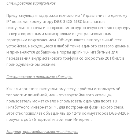
Стекирование виртуальное.
Присутствующая поддержка технологии "Управление по единому
IP" позволит коммутатору
DGS-3420-26SC
быть частью
виртуального стека и создавать многоуровневую сетевую структуру
с сверхскоростными магистралями и централизованным
серверным подключением. Объединяются в виртуальный стек
устройства, находящиеся в любой точке единого сетевого домена,
и применяются добавочные порты uplink 10-Гигабитные для
передавания внутристекового трафика со скоростью 20 Гбит/с в
полнодуплексном режиме.
Стекирование и топология «Кольцо».
Как альтернатива виртуальному стеку, с учётом используемой
топологии: линейной, или - отказоустойчивого «кольца»,
пользователь может смело использовать один/два порта 10
Гигабитного Интернет SFP+, для построения физического стека.
Этот стек позволяет объединять до 12-ти коммутаторов DGS-3420 и
получать до 576 портов Гигабитный Интернет.
Защита, производительность и доступ.