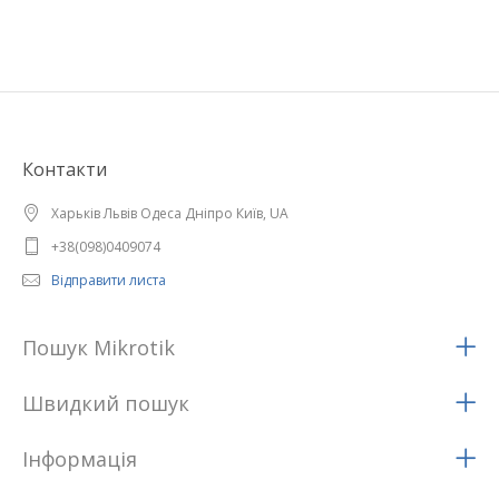
Контакти
Харьків Львів Одеса Дніпро Київ, UA
+38(098)0409074
Відправити листа
Пошук Mikrotik
Швидкий пошук
Iнформацiя