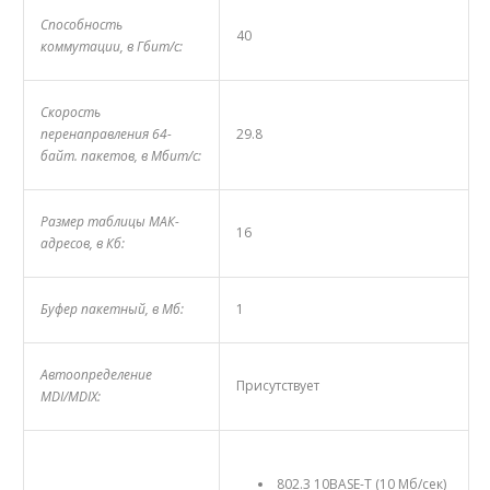
Способность
40
коммутации, в Гбит/с:
Скорость
перенаправления 64-
29.8
байт. пакетов, в Мбит/с:
Размер таблицы МАК-
16
адресов, в Кб:
Буфер пакетный, в Мб:
1
Автоопределение
Присутствует
MDI/MDIX:
802.3 10BASE-T (10 Мб/сек)