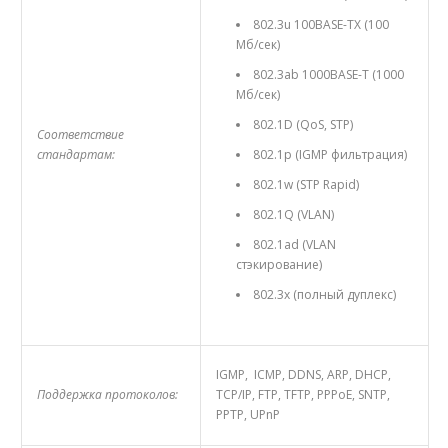
802.3u 100BASE-TX (100
Мб/сек)
802.3ab 1000BASE-T (1000
Мб/сек)
802.1D (QoS, STP)
Соответствие
стандартам:
802.1p (IGMP фильтрация)
802.1w (STP Rapid)
802.1Q (VLAN)
802.1ad (VLAN
стэкирование)
802.3x (полный дуплекс)
IGMP, ICMP, DDNS, ARP, DHCP,
Поддержка протоколов:
TCP/IP, FTP, TFTP, PPPoE, SNTP,
PPTP, UPnP