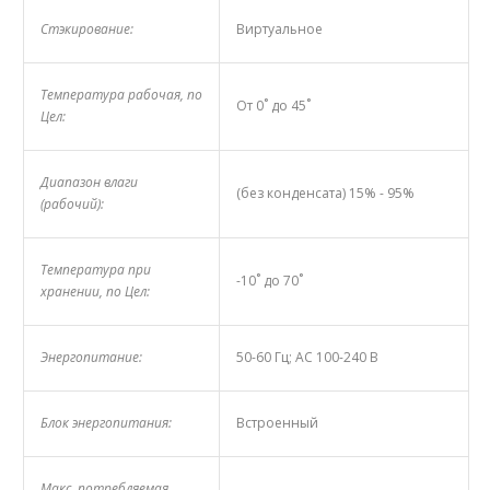
Стэкирование:
Виртуальное
Температура рабочая, по
От 0˚ до 45˚
Цел:
Диапазон влаги
(без конденсата) 15% - 95%
(рабочий):
Температура при
-10˚ до 70˚
хранении, по Цел:
Энергопитание:
50-60 Гц; AC 100-240 В
Блок энергопитания:
Встроенный
Макс. потребляемая