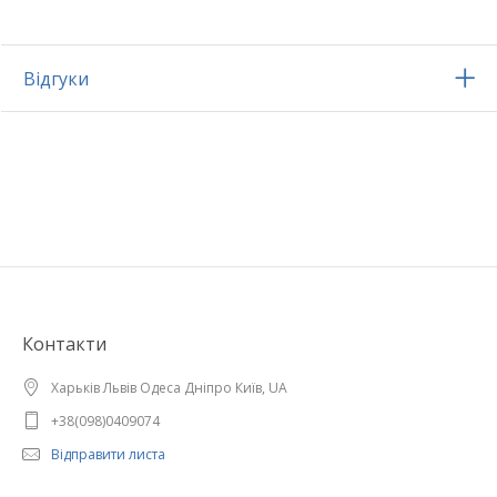
Відгуки
Контакти
Харьків Львів Одеса Дніпро Київ, UA
+38(098)0409074
Відправити листа