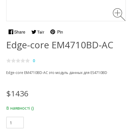
Share
Твіт
Pin
Edge-core EM4710BD-AC
0
Edge-core EM4710BD-AC это модуль данных для ES4710BD
$1436
В наявності
()