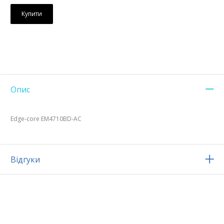
Купити
Опис
Edge-core EM4710BD-AC
Відгуки