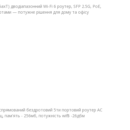
5axT) дводіапазонний Wi-Fi 6 роутер, SFP 2.5G, PoE,
ортами — потужне рішення для дому та офісу
всеспрямований бездротовий 5ти портовий роутер АС
, пам'ять - 256мб, потужність wifi 5 -26дбм