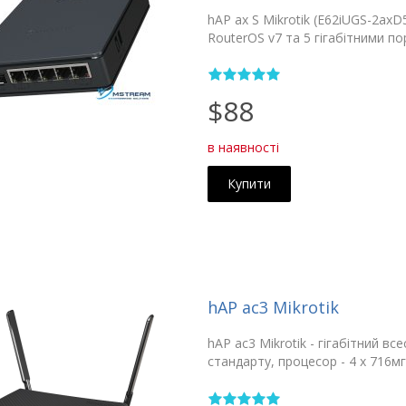
hAP ax S Mikrotik (E62iUGS-2axD
RouterOS v7 та 5 гігабітними п
$88
в наявності
Купити
hAP ac3 Mikrotik
hAP ac3 Mikrotik - гігабітний 
стандарту, процесор - 4 x 716мгц