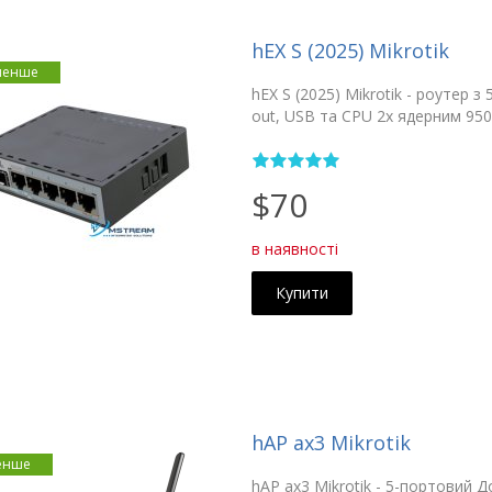
hEX S (2025) Mikrotik
менше
hEX S (2025) Mikrotik - роутер з
out, USB та CPU 2х ядерним 95
$70
в наявності
Купити
hAP ax3 Mikrotik
енше
hAP ax3 Mikrotik - 5-портовий Д