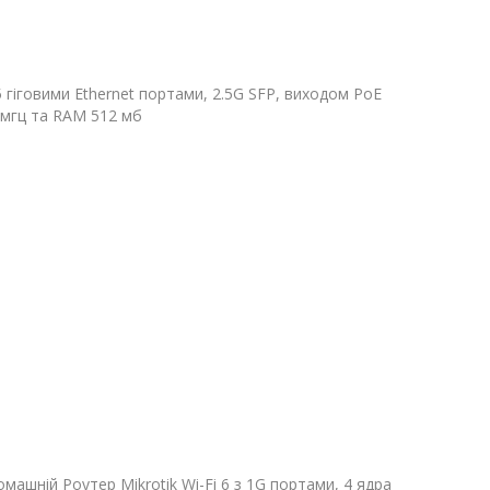
 5 гіговими Ethernet портами, 2.5G SFP, виходом PoE
0мгц та RAM 512 мб
омашній Роутер Mikrotik Wi-Fi 6 з 1G портами, 4 ядра