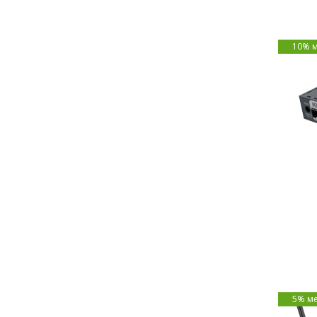
10% 
5% м