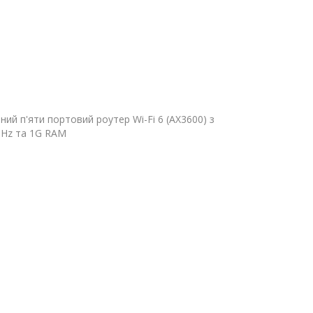
тний п'яти портовий роутер Wi-Fi 6 (AX3600) з
MHz та 1G RAM