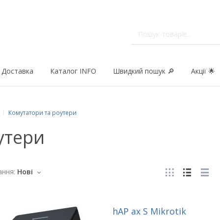
Доставка
Каталог INFO
Швидкий пошук 🔎
Акції 🌟
Комутатори та роутери
утери
ння:
Нові
hAP ax S Mikrotik