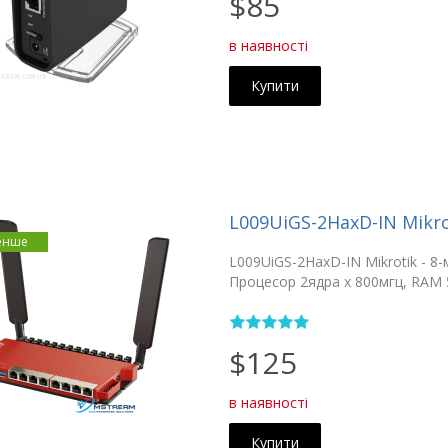
$85
в наявності
Купити
L009UiGS-2HaxD-IN Mikro
енше
L009UiGS-2HaxD-IN Mikrotik - 8-
Процесор 2ядра x 800мгц, RAM 
$125
в наявності
Купити