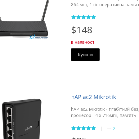
864 мгц, 1 гіг оперативна пам'я
$148
в наявності
Купити
hAP ac2 Mikrotik
hAP ac2 Mikrotik - гігабітний 
процесор - 4 x 716мгц, пам'ять 
—
|
2