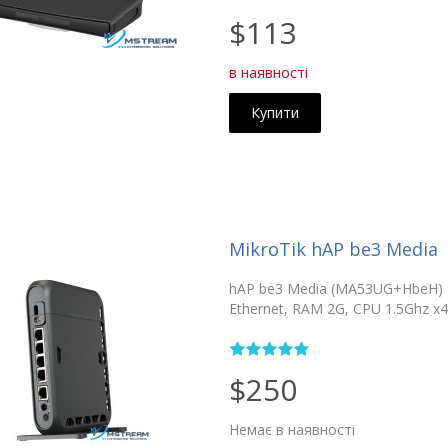
$113
в наявності
Купити
MikroTik hAP be3 Media
hAP be3 Media (MA53UG+HbeH) Mik
Ethernet, RAM 2G, CPU 1.5Ghz x4
$250
Немає в наявності