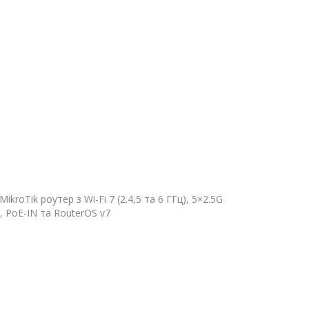
roTik роутер з Wi-Fi 7 (2.4,5 та 6 ГГц), 5×2.5G
, PoE-IN та RouterOS v7