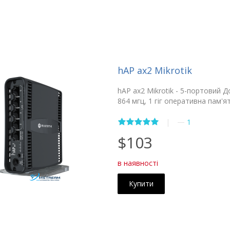
hAP ax2 Mikrotik
hAP ax2 Mikrotik - 5-портовий Д
864 мгц, 1 гіг оперативна пам'я
—
|
1
$103
в наявності
Купити