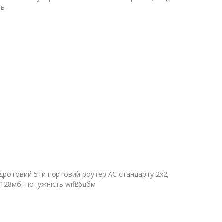
ть
бездротовий 5ти портовий роутер АС стандарту 2х2,
-128мб, потужність wifi 26дбм