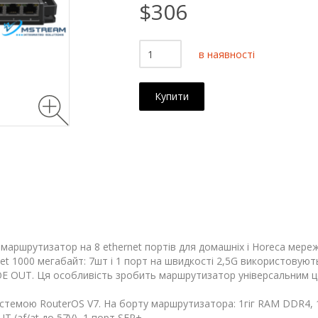
$306
в наявності
Купити
 маршрутизатор на 8 ethernet портів для домашніх і Horeca мер
net 1000 мегабайт: 7шт і 1 порт на швидкості 2,5G використовуют
і POE OUT. Ця особливість зробить маршрутизатор універсальним
истемою RouterOS V7. На борту маршрутизатора: 1гіг RAM DDR4, 
T (af/at до 57V), 1 порт SFP+.