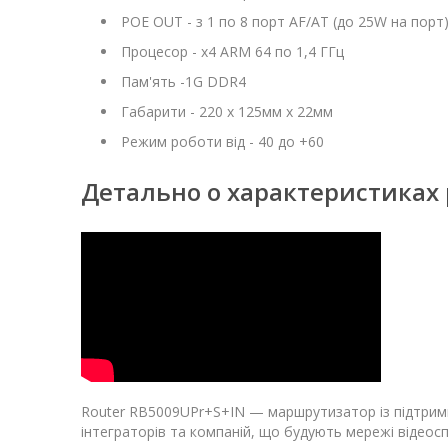
POE OUT - з 1 по 8 порт AF/AT (до 25W на порт
Процесор - х4 ARM 64 по 1,4 ГГц
Пам'ять -1G DDR4
Габарити - 220 х 125мм х 22мм
Режим роботи від - 40 до +60
Детально о характеристиках 
Router RB5009UPr+S+IN — маршрутизатор із підтримко
інтеграторів та компаній, що будують мережі відеос