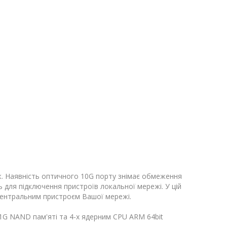
еж. Наявність оптичного 10G порту знімає обмеження
ь для підключення пристроїв локальної мережі. У цій
 центральним пристроєм Вашої мережі.
1G NAND пам'яті та 4-х ядерним CPU ARM 64bit