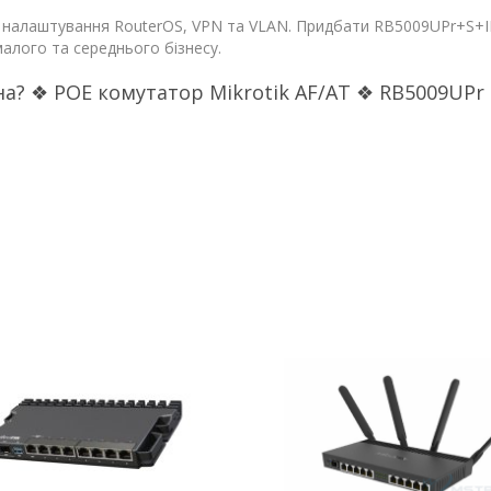
 налаштування RouterOS, VPN та VLAN. Придбати RB5009UPr+S+IN
малого та середнього бізнесу.
на? ❖ POE комутатор Mikrotik AF/AT ❖ RB5009UPr