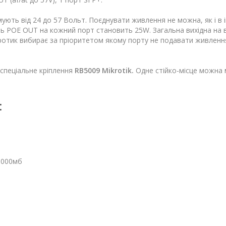
ують від 24 до 57 Вольт. Поєднувати живлення не можна, як і в 
ь POE OUT на кожний порт становить 25W. Загальна вихідна на в
ротик вибирає за пріоритетом якому порту не подавати живлення
спеціальне кріплення
RB5009 Mikrotik.
Одне стійко-місце можна
:
-1000мб