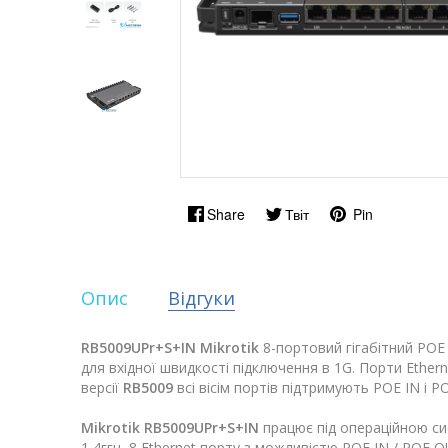
Share
Твіт
Pin
Опис
Відгуки
RB5009UPr+S+IN Mikrotik
8-портовий гігабітний РОЕ
для вхідної швидкості підключення в 1G. Порти Ether
версії
RB5009
всі вісім портів підтримують POE IN 
Mikrotik RB5009UPr+S+IN
працює під операційною с
1,4ггц, 8 Ethernet порту з можливістю POE IN / POE OU