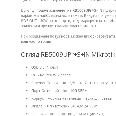
Всі опції подачі живлення на
RB5009UPr+S+IN
підтрим
варіанту з найбільшим вольтажем. Вихідна потужніст
POE OUT 130W на всі порти, тоді маршрутизатор мік
задаються вручну в налаштування мікротік.
При розширенні потужності можна використовувати 
ваш час та гроші.
Огляд RB5009UPr+S+IN Mikrotik
USB 3.0 -1 слот
ОС - RouterOS 7 левел
Ethernet Порти - 1шт 2,5гіг та 7шт гіг порту 10
Порт Оптичний - 1шт 10G SFP+
Корпус - чорний металевий + вуха для стійки
Живлення пристрою - БЖ 48V 2A 96W
POE IN - 1 по 8 порт 802,3 AF/AT (до 57В)