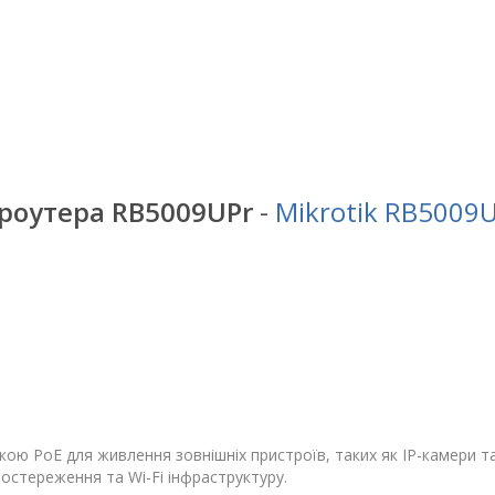
)
роутера RB5009UPr
-
Mikrotik RB5009
ю PoE для живлення зовнішніх пристроїв, таких як IP-камери та
постереження та Wi-Fi інфраструктуру.