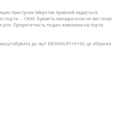
інших пристроях Мікротик привілей надається
сі порти – 130W. Бувають випадки коли не вистачає
 poe. Пріоритетність подачі живлення на порти
 масштабувати до 4шт RB5009UPr+S+IN, це збереже