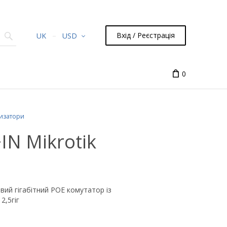
Вхід / Реєстрація
UK
USD
0
изатори
N Mikrotik
вий гігабітний POE комутатор із
2,5гіг