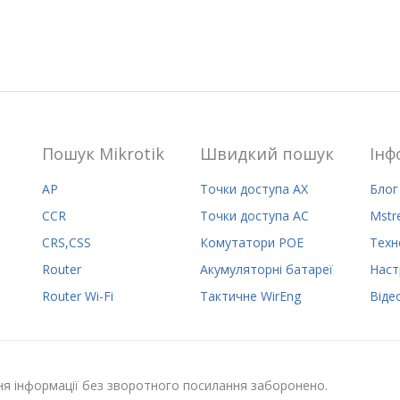
Пошук Mikrotik
Швидкий пошук
Iнф
AP
Точки доступа AX
Блог
CCR
Точки доступа AC
Mstr
CRS,CSS
Комутатори POE
Техн
Router
Акумуляторні батареї
Наст
Router Wi-Fi
Тактичне WirEng
Віде
ння інформації без зворотного посилання заборонено.