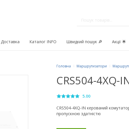
Доставка
Каталог INFO
Швидкий пошук 🔎
Акції 🌟
Головна
Маршрутизатори
Маршрут
CRS504-4XQ-IN
5.00
CRS504-4XQ-IN керований комутатор
пропускною здатністю