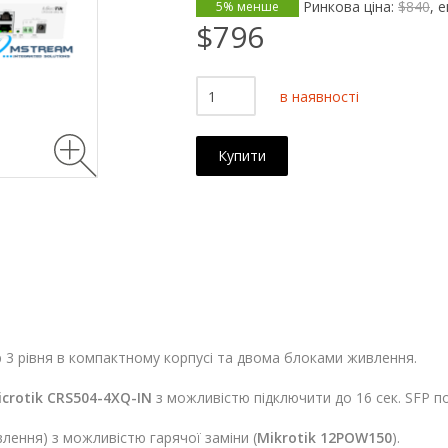
Ринкова ціна:
$840
, 
5% менше
$796
в наявності
Купити
 3 рівня в компактному корпусі та двома блоками живлення.
icrotik
CRS504-4XQ-IN
з можливістю підключити до 16 сек. SFP по
лення) з можливістю гарячої заміни (
Mikrotik 12POW150
).