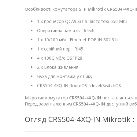
Особливості комутатора SFP
Mikrotik CRS504-4XQ-I
1 х процесор QCA9531 з частотою 650 Мгц
Оперативна пам'ять - 64мб
1 х 10/100 мб/с Ethernet POE IN 802.3 bt
1 х серійний порт RJ45
4 х 100G мб/с QSFP28
2 х Блока живлення
Вуха для монтажа у стійку
CRS504-4XQ-IN RouteOS 5 level/SwitchOS
Мікротик комутатор
CRS504-4XQ-IN
поставляється в 
Перед завантаженням
CRS504-4XQ-IN
доступний вибі
Огляд CRS504-4XQ-IN Mikrotik :