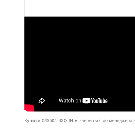
Купити
CRS504-4XQ-IN
☛ зверніться до менеджера 