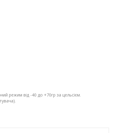
ний режим від -40 до +70гр за цельсієм.
тувача).