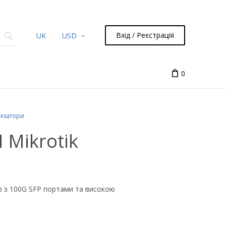
Вхід / Реєстрація
UK
USD
0
изатори
 Mikrotik
 з 100G SFP портами та високою