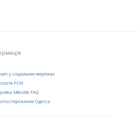
ормацiя
eam у соціальних мережах
ологія PON
ройка Mikrotik FAQ
оспостереження Одесса