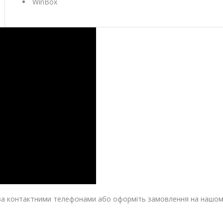
WinBox
за контактними телефонами або оформіть замовлення на нашому