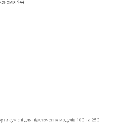
економія
$44
рти сумісні для підключення модулів 10G та 25G.