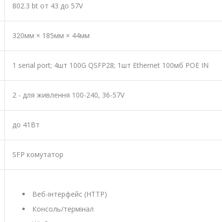
802.3 bt от 43 до 57V
320мм × 185мм × 44мм
1 serial port; 4шт 100G QSFP28; 1шт Ethernet 100мб POE IN
2 - для живлення 100-240, 36-57V
до 41Вт
SFP комутатор
Веб-інтерфейс (HTTP)
Консоль/термінал