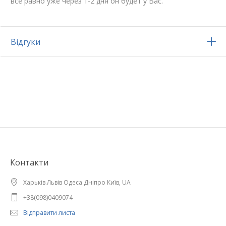
все равно уже через 1-2 дня он будет у Вас.
Відгуки
Контакти
Харьків Львів Одеса Дніпро Київ, UA
+38(098)0409074
Відправити листа