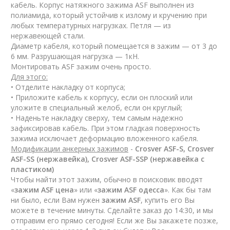
кабель. Корпус натяжного зажима ASF выполнен из
полиамида, который устойчив к излому и кручению при
любых температурных нагрузках. Петля — из
нержавеющей стали.
Диаметр кабеля, который помещается в зажим — от 3 до
6 мм. Разрушающая нагрузка — 1кН.
Монтировать ASF зажим очень просто.
Для этого:
•
Отделите накладку от корпуса;
•
Приложите кабель к корпусу, если он плоский или
уложите в специальный желоб, если он круглый;
•
Наденьте накладку сверху, тем самым надежно
зафиксировав кабель. При этом гладкая поверхность
зажима исключает деформацию вложенного кабеля.
Модификации анкерных зажимов
-
Crosver ASF-S, Crosver
ASF-SS (нержавейка), Crosver ASF-SSP (нержавейка с
пластиком)
Чтобы найти этот зажим, обычно в поисковик вводят
«
зажим ASF цена
» или «
зажим ASF одесса
». Как бы там
ни было, если Вам нужен
зажим ASF
, купить его Вы
можете в течение минуты. Сделайте заказ до 14:30, и мы
отправим его прямо сегодня! Если же Вы закажете позже,