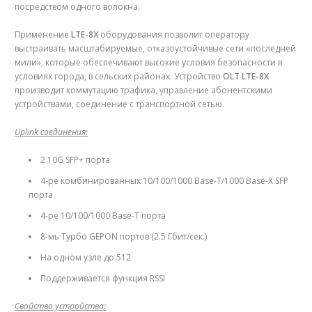
посредством одного волокна.
Применение
LTE-8X
оборудования позволит оператору
выстраивать масштабируемые, отказоустойчивые сети «последней
мили», которые обеспечивают высокие условия безопасности в
условиях города, в сельских районах. Устройство
OLT LTE-8X
производит коммутацию трафика, управление абонентскими
устройствами, соединение с транспортной сетью.
Uplink соединения:
2 10G SFP+ порта
4-ре комбинированных 10/100/1000 Base-T/1000 Base-X SFP
порта
4-ре 10/100/1000 Base-T порта
8-мь Tурбо GEPON портов (2.5 Гбит/сек.)
На одном узле до 512
Поддерживается функция RSSI
Свойство устройства: