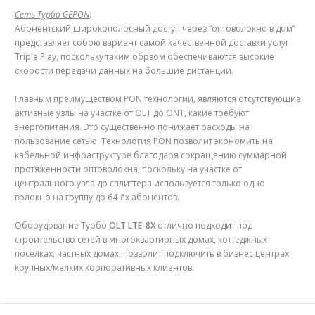
Сеть Tурбо GEPON
:
Абонентский широкополосный доступ через “оптоволокно в дом”
представляет собою вариант самой качественной доставки услуг
Triple Play, поскольку таким обрзом обеспечиваются высокие
скорости передачи данных на большие дистанции.
Главным преимуществом PON технологии, являются отсутствующие
активные узлы на участке от OLT до ONT, какие требуют
энергопитания. Это существенно понижает расходы на
пользование сетью. Технология PON позволит экономить на
кабельной инфраструктуре благодаря сокращению суммарной
протяженности оптоволокна, поскольку на участке от
центрального узла до сплиттера используется только одно
волокно на группу до 64-ёх абонентов.
Оборудование Tурбо
OLT LTE-8X
отлично подходит под
строительство сетей в многоквартирных домах, коттеджных
поселках, частных домах, позволит подключить в бизнес центрах
крупных/мелких корпоративных клиентов.