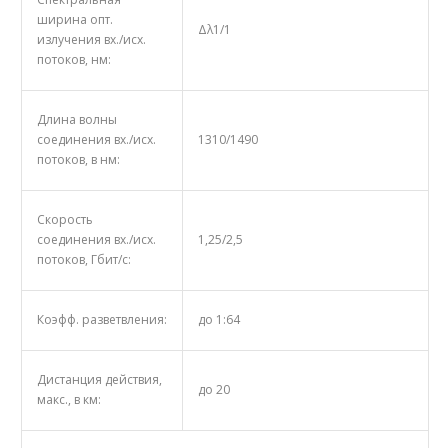
ширина опт.
Δλ1/1
излучения вх./исх.
потоков, нм:
Длина волны
соединения вх./исх.
1310/1490
потоков, в нм:
Скорость
соединения вх./исх.
1,25/2,5
потоков, Гбит/с:
Коэфф. разветвления:
до 1:64
Дистанция действия,
до 20
макс., в км: