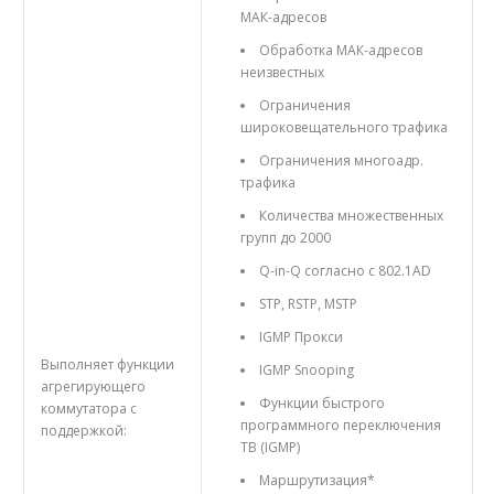
MAК-адресов
Обработка МАК-адресов
неизвестных
Ограничения
широковещательного трафика
Ограничения многоадр.
трафика
Количества множественных
групп до 2000
Q-in-Q согласно с 802.1AD
STP, RSTP, MSTP
IGMP Прокси
Выполняет функции
IGMP Snooping
агрегирующего
Функции быстрого
коммутатора с
программного переключения
поддержкой:
TВ (IGMP)
Маршрутизация*