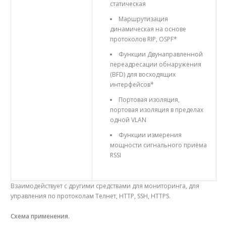
статическая
Маршрутизация
динамическая на основе
протоколов RIP, OSPF*
Функции Двунаправленной
переадресации обнаружения
(BFD) для восходящих
интерфейсов*
Портовая изоляция,
портовая изоляция в пределах
одной VLAN
Функции измерения
мощности сигнального приёма
RSSI
Взаимодействует с другими средствами для мониторинга, для
управления по протоколам Teлнет, HTTP, SSH, HTTPS.
Схема применения.