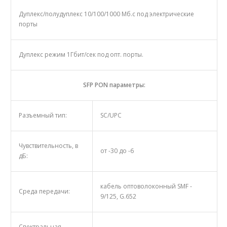
Дуплекс/полудуплекс 10/100/1000 Mб.с под электрические
порты
Дуплекс режим 1Гбит/сек под опт. порты.
SFP PON параметры:
Разъемный тип:
SC/UPC
Чувствительность, в
от -30 до -6
дБ:
кабель оптоволоконный SMF -
Среда передачи:
9/125, G.652
Спектральная