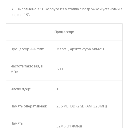
Выполнено в 1U корпусе из металла с подержкой установки в
каркас 19”.
Процессор:
Процессорный тип:
Marvell, архитектура ARMv5TE
Частота тактовая, в
800
МГц:
Число ядер:
1
Память оперативная:
256 МБ, DDR2 SDRAM, 320 МГц
Память
32МБ SPI Флэш