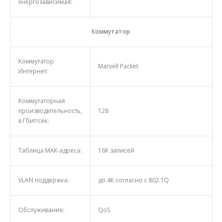
энергозависимая:
Коммутатор
:
Коммутатор
Marvell Packet
Интернет:
Коммутаторная
производительность,
128
в Гбит/сек:
Таблица MAК-адреса:
16К записей
VLAN поддержка:
до 4К согласно с 802.1Q
Обслуживание:
QoS