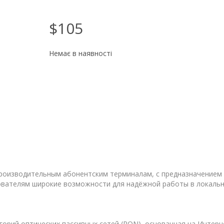
$105
Немає в наявності
производительным абонентским терминалам, с предназначением 
вателям широкие возможности для надёжной работы в локально
горий оптических пассивных сетей (PON), основанная на Интерн