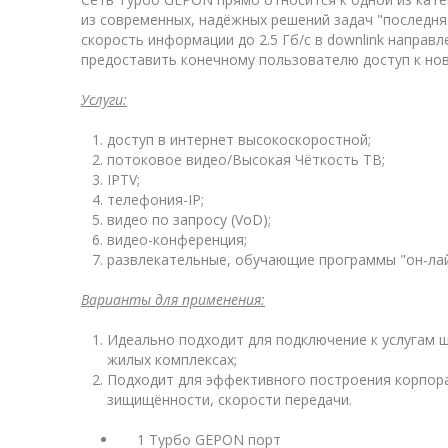
из современных, надёжных решений задач "последня
скорость информации до 2.5 Гб/с в downlink направл
предоставить конечному пользователю доступ к нов
Услуги:
доступ в интернет высокоскоростной;
потоковое видео/Высокая Чёткость TВ;
IPTV;
телефония-IP;
видео по запросу (VoD);
видео-конференция;
развлекательные, обучающие программы "он-ла
Варианты для применения:
Идеально подходит для подключение к услугам ш
жилых комплексах;
Подходит для эффективного построения корпорат
зищищённости, скорости передачи.
1 Tурбо GEPON порт