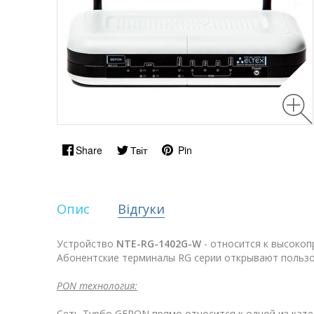
Share
Твіт
Pin
Опис
Відгуки
Устройство
NTE-RG-1402G-W
- относится к высоко
Абонентские терминалы RG серии открывают пользо
PON технология:
Сеть Tурбо GEPON прямо относится к одной из кате