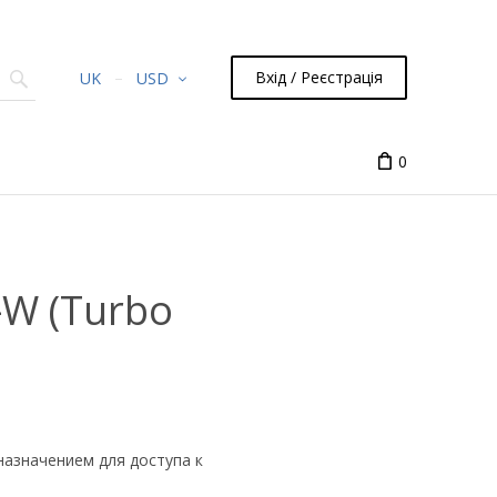
Вхід / Реєстрація
UK
USD
0
-W (Turbo
азначением для доступа к