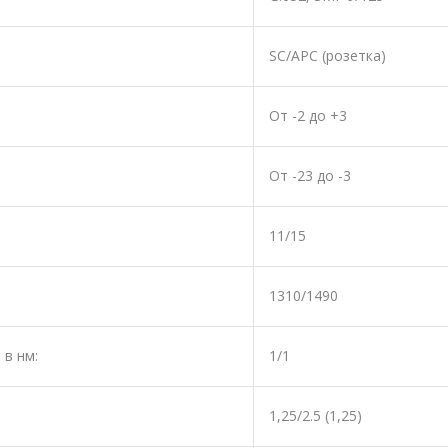
SС/АРС (розетка)
От -2 до +3
От -23 до -3
11/15
1310/1490
 в нм:
1/1
1,25/2.5 (1,25)