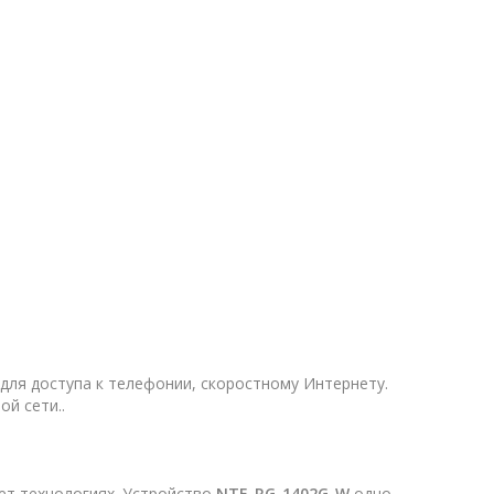
для доступа к телефонии, скоростному Интернету.
й сети..
ет технологиях. Устройство
NTE-RG-1402G-W
одно