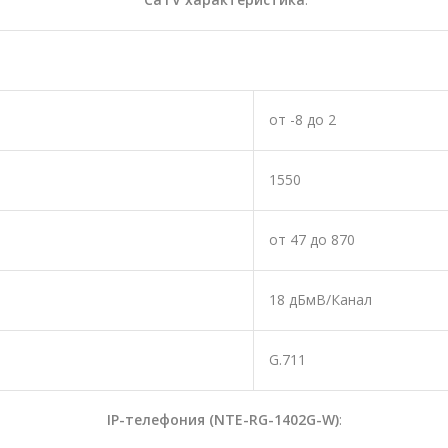
от -8 до 2
1550
от 47 до 870
18 дБмВ/Канал
G.711
IP-телефония (NTE-RG-1402G-W)
: