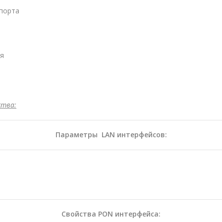
 порта
ля
ства:
Параметры LAN интерфейсов:
Свойства PON интерфейса: