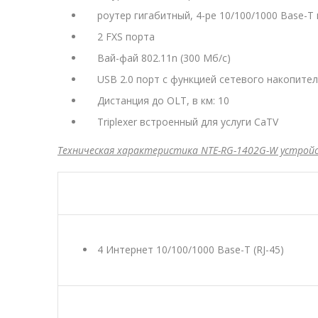
роутер гигабитный, 4-ре 10/100/1000 Base-T
2 FXS порта
Вай-фай 802.11n (300 Мб/с)
USB 2.0 порт с функцией сетевого накопите
Дистанция до OLT, в км: 10
Triplexer встроенный для услуги CaTV
Техническая характеристика NTE-RG-1402G-W устрой
4 Интернет 10/100/1000 Base-T (RJ-45)