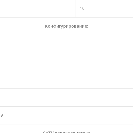
10
Конфигурирование:
69
CaTV характеристика
: