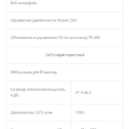
Вэб-интерфейс
Управление удалённое по Teлнет, SSH
Обновление и управление ПО по протоколу TR-069
CaTV характеристика
:
SMB-разъем для RF-выхода
На входе оптическая мощность,
от -8 до 2
в Дб:
Длина волны CaTV, в нм:
1550