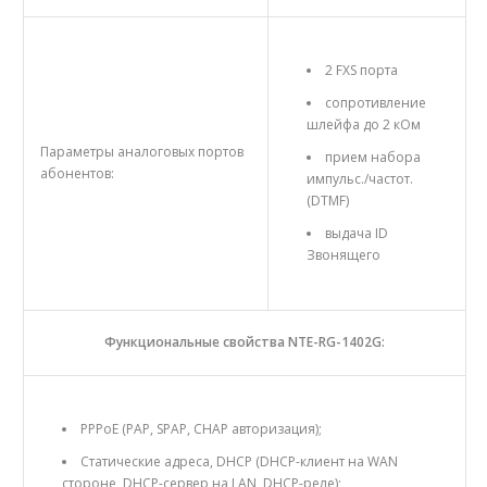
2 FXS порта
сопротивление
шлейфа до 2 кОм
Параметры аналоговых портов
прием набора
абонентов:
импульс./частот.
(DTMF)
выдача ID
Звонящего
Функциональные свойства NTE-RG-1402G:
PPPoE (PAP, SPAP, CHAP авторизация);
Статические адреса, DHCP (DHCP-клиент на WAN
стороне, DHCP-сервер на LAN, DHCP-реле);