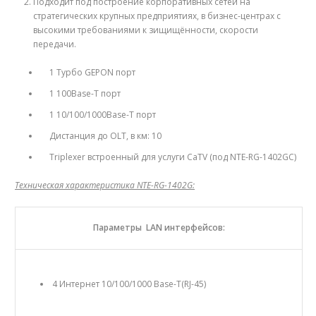
Подходит под построение корпоративных сетей на
стратегических крупных предприятиях, в бизнес-центрах с
высокими требованиями к зищищённости, скорости
передачи.
1 Tурбо GEPON порт
1 100Base-T порт
1 10/100/1000Base-T порт
Дистанция до OLT, в км: 10
Triplexer встроенный для услуги CaTV (под NTE-RG-1402GC)
Техническая характеристика NTE-RG-1402G:
Параметры LAN интерфейсов:
4 Интернет 10/100/1000 Base-T(RJ-45)