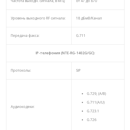
Частота выходн. сигнала, в МГц:
от 47 до 870
Уровень выходного RF сигнала:
18 дБмВ/Канал
Передача факса:
G.711
IP-телефония (NTE-RG-1402G/GC)
:
Протоколы:
SIP
G.729, (A/B)
G.711(A/U)
Аудиокодеки:
G.723.1
G.726