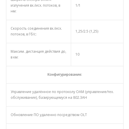
излучения вх./исх. потоков, в
1/1
нм:
Скорость соединения вх./исх.
1,25/2.5 (1,25)
потоков, в Гб/с:
Максим. дистанция действия до,
10
в км:
Конфигурирование:
Управление удалённое по протоколу ОАМ (управление/тех.
обслуживание), базирующемуся на 802.3AH
Обновление ПО удаленно посредством OLT