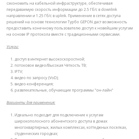
сэкономить на кабельной инфраструктуре, обеспечивая
передаваемую скорость информации до 2.5 Гб/с в downlink
направлении и 1.25 Гб/с в uplink. Применение в сетях доступа
решений на основе технологии Tурбо GEPON даст возможность
предоставить конечному пользователю доступ к новейшим услугам
на основе IP протоко­ла вместе с традиционными сервисами.
Услуги:
доступ в интернет высокоскоростной;
потоковое видео/Высокая Чёткость TВ;
IPTV;
видео по запросу (VoD);
видео-конференция;
развлекательные, обучающие программы "он-лайн"
Варианты для применения:
Идеально подходит для подключение к услугам
широкополосного абонентского доступа в домах
многоквартирных, жилых комплексах, коттеджных поселках,
студенческих городках;