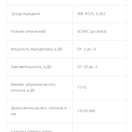
Среда передачи:
SMF 9/125, G.652
Разъем оптический:
SС/АРС (розетка)
Мощность передатчика, в Дб:
От -2 до +3
Чувствительность, в Дб:
От -23 до -3
Миним. затухание вх./исх.
11/15
потоков, в Дб:
Длина волны вх./исх. потоков, в
1310/1490
нм:
Ширина спектра оптич.