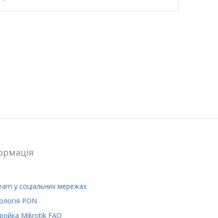
ормацiя
eam у соціальних мережах
ологія PON
ройка Mikrotik FAQ