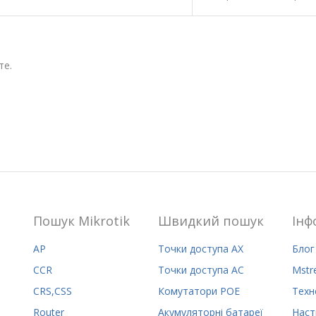
те.
Пошук Mikrotik
Швидкий пошук
Iнф
AP
Точки доступа AX
Блог
CCR
Точки доступа AC
Mstr
CRS,CSS
Комутатори POE
Техн
Router
Акумуляторні батареї
Наст