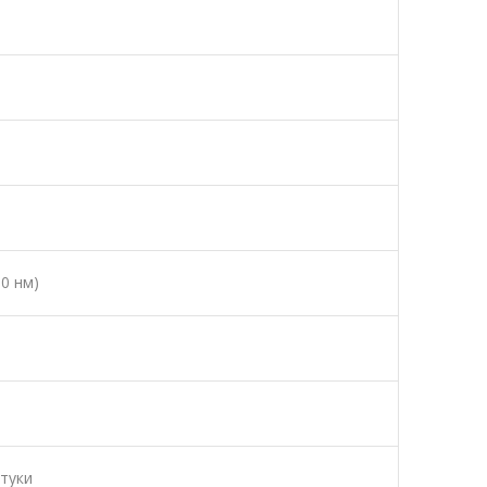
0 нм)
штуки