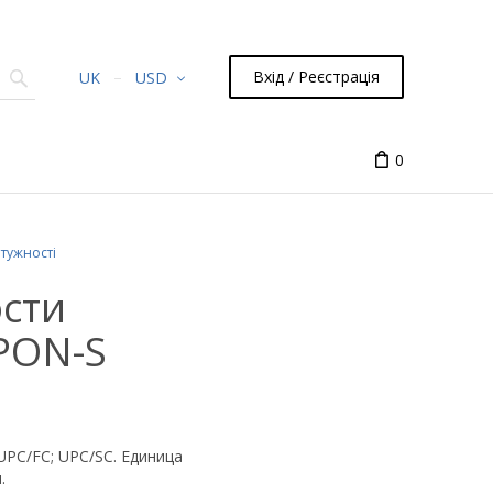
Вхід / Реєстрація
UK
USD
0
тужності
сти
PON-S
PC/FC; UPC/SC. Единица
.