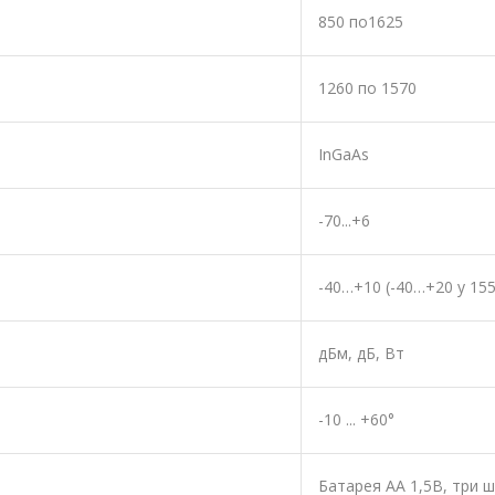
850 по1625
1260 по 1570
InGaAs
-70...+6
-40…+10 (-40…+20 у 155
дБм, дБ, Вт
-10 ... +60°
Батарея АА 1,5В, три 