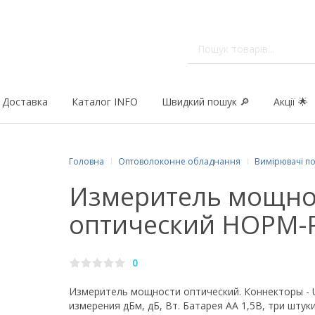
Доставка
Каталог INFO
Швидкий пошук 🔎
Акції 🌟
Головна
Оптоволоконне обладнання
Вимірювачі по
Измеритель мощно
оптический HOPM-
0
Измеритель мощности оптический. Коннекторы - U
измерения дБм, дБ, Вт. Батарея АА 1,5В, три штуки