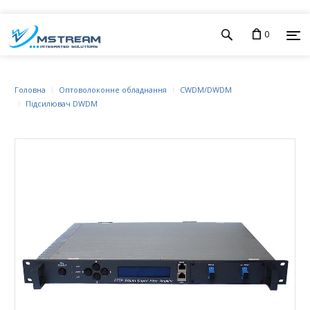
0
Головна
Оптоволоконне обладнання
CWDM/DWDM
Підсилювач DWDM