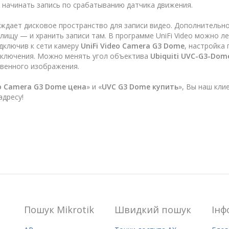
т начинать запись по срабатыванию датчика движения.
дает дисковое пространство для записи видео. Дополнительно 
ищу — и хранить записи там. В программе UniFi Video можно л
дключив к сети камеру
UniFi Video Camera G3 Dome
, настройка 
одключения. Можно менять угол объектива
Ubiquiti UVC-G3-Dome
венного изображения.
eo Camera G3 Dome цена
» и «
UVC G3 Dome купить
», Вы наш кли
адресу!
Пошук Mikrotik
Швидкий пошук
Iнф