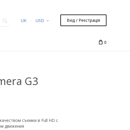
Вхід / Реєстрація
UK
USD
0
amera G3
качеством съемки в Full HD с
ом движения